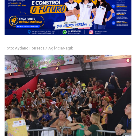
Foto: Aydano Fonseca / AgênciaNagib