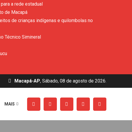
para a rede estadual
ito de Macapá
eitos de crianças indígenas e quilombolas no
so Técnico Simineral
rucu
Macapá-AP
, Sábado, 08 de agosto de 2026.
MAIS