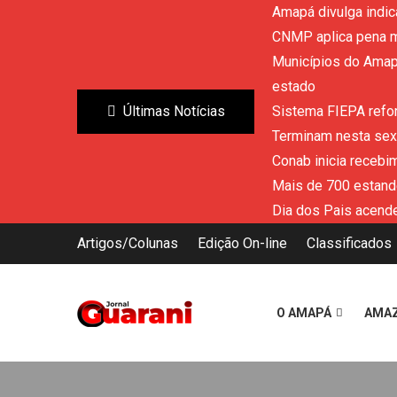
Amapá divulga indic
CNMP aplica pena m
Municípios do Amapá
estado
Últimas Notícias
Sistema FIEPA refor
Terminam nesta sext
Conab inicia recebi
Mais de 700 estand
Dia dos Pais acende
Artigos/Colunas
Edição On-line
Classificados
O AMAPÁ
AMA