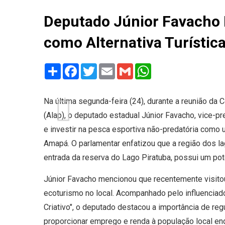
Deputado Júnior Favacho 
como Alternativa Turísti
Share
Facebook
Twitter
Email
Gmail
WhatsApp
Na última segunda-feira (24), durante a reunião d
(Alap), o deputado estadual Júnior Favacho, vice-p
e investir na pesca esportiva não-predatória como u
Amapá. O parlamentar enfatizou que a região dos l
entrada da reserva do Lago Piratuba, possui um poten
Júnior Favacho mencionou que recentemente visitou 
ecoturismo no local. Acompanhado pelo influenciado
Criativo", o deputado destacou a importância de reg
proporcionar emprego e renda à população local en