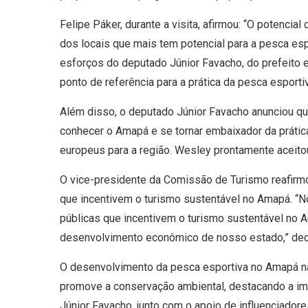
Felipe Páker, durante a visita, afirmou: “O potenci
dos locais que mais tem potencial para a pesca es
esforços do deputado Júnior Favacho, do prefeito e
ponto de referência para a prática da pesca esport
Além disso, o deputado Júnior Favacho anunciou qu
conhecer o Amapá e se tornar embaixador da prática
europeus para a região. Wesley prontamente aceito
O vice-presidente da Comissão de Turismo reafirm
que incentivem o turismo sustentável no Amapá. “
públicas que incentivem o turismo sustentável no 
desenvolvimento econômico de nosso estado,” dec
O desenvolvimento da pesca esportiva no Amapá nã
promove a conservação ambiental, destacando a impo
Júnior Favacho, junto com o apoio de influenciador