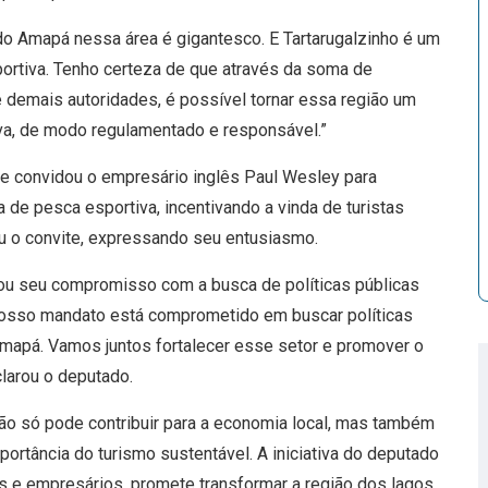
al do Amapá nessa área é gigantesco. E Tartarugalzinho é um
portiva. Tenho certeza de que através da soma de
 demais autoridades, é possível tornar essa região um
iva, de modo regulamentado e responsável.”
e convidou o empresário inglês Paul Wesley para
 de pesca esportiva, incentivando a vinda de turistas
u o convite, expressando seu entusiasmo.
ou seu compromisso com a busca de políticas públicas
Nosso mandato está comprometido em buscar políticas
Amapá. Vamos juntos fortalecer esse setor e promover o
larou o deputado.
o só pode contribuir para a economia local, mas também
rtância do turismo sustentável. A iniciativa do deputado
es e empresários, promete transformar a região dos lagos