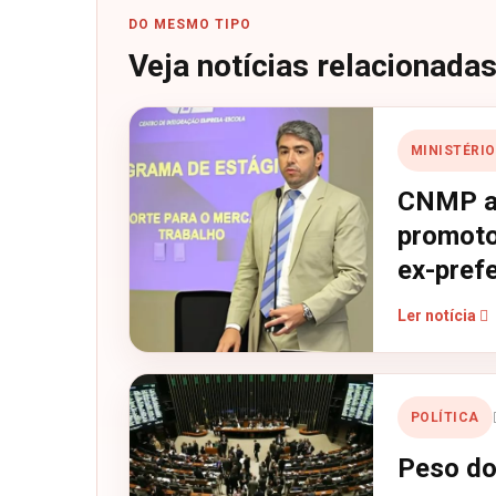
DO MESMO TIPO
Veja notícias relacionada
MINISTÉRIO
CNMP ap
promoto
ex-pref
Ler notícia
POLÍTICA
Peso do