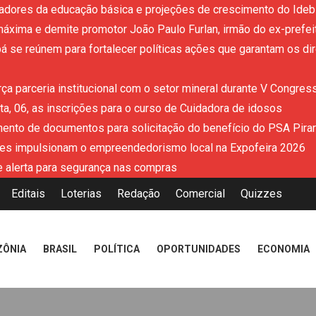
adores da educação básica e projeções de crescimento do Ideb 
áxima e demite promotor João Paulo Furlan, irmão do ex-prefe
 se reúnem para fortalecer políticas ações que garantam os dir
ça parceria institucional com o setor mineral durante V Congres
a, 06, as inscrições para o curso de Cuidadora de idosos
mento de documentos para solicitação do benefício do PSA Pira
es impulsionam o empreendedorismo local na Expofeira 2026
 alerta para segurança nas compras
Editais
Loterias
Redação
Comercial
Quizzes
ZÔNIA
BRASIL
POLÍTICA
OPORTUNIDADES
ECONOMIA