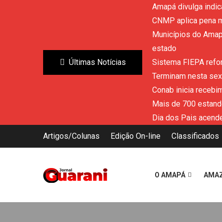
Amapá divulga indic
CNMP aplica pena m
Municípios do Amapá
estado
Últimas Notícias
Sistema FIEPA refor
Terminam nesta sext
Conab inicia recebi
Mais de 700 estand
Dia dos Pais acende
Artigos/Colunas
Edição On-line
Classificados
O AMAPÁ
AMA