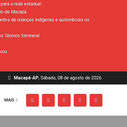
para a rede estadual
ito de Macapá
eitos de crianças indígenas e quilombolas no
so Técnico Simineral
rucu
Macapá-AP
, Sábado, 08 de agosto de 2026.
MAIS