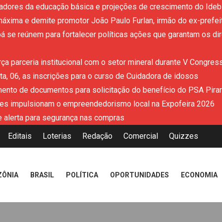
adores da educação básica e projeções de crescimento do Ideb 
áxima e demite promotor João Paulo Furlan, irmão do ex-prefe
 se reúnem para fortalecer políticas ações que garantam os dir
ça parceria institucional com o setor mineral durante V Congres
a, 06, as inscrições para o curso de Cuidadora de idosos
mento de documentos para solicitação do benefício do PSA Pira
es impulsionam o empreendedorismo local na Expofeira 2026
 alerta para segurança nas compras
Editais
Loterias
Redação
Comercial
Quizzes
ZÔNIA
BRASIL
POLÍTICA
OPORTUNIDADES
ECONOMIA