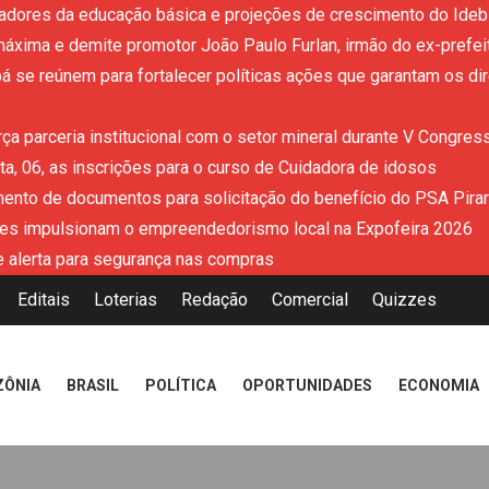
adores da educação básica e projeções de crescimento do Ideb 
áxima e demite promotor João Paulo Furlan, irmão do ex-prefe
 se reúnem para fortalecer políticas ações que garantam os dir
ça parceria institucional com o setor mineral durante V Congres
a, 06, as inscrições para o curso de Cuidadora de idosos
mento de documentos para solicitação do benefício do PSA Pira
es impulsionam o empreendedorismo local na Expofeira 2026
 alerta para segurança nas compras
Editais
Loterias
Redação
Comercial
Quizzes
ZÔNIA
BRASIL
POLÍTICA
OPORTUNIDADES
ECONOMIA