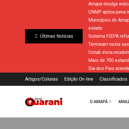
Amapá divulga indic
CNMP aplica pena m
Municípios do Amapá
estado
Últimas Notícias
Sistema FIEPA refor
Terminam nesta sext
Conab inicia recebi
Mais de 700 estand
Dia dos Pais acende
Artigos/Colunas
Edição On-line
Classificados
O AMAPÁ
AMA