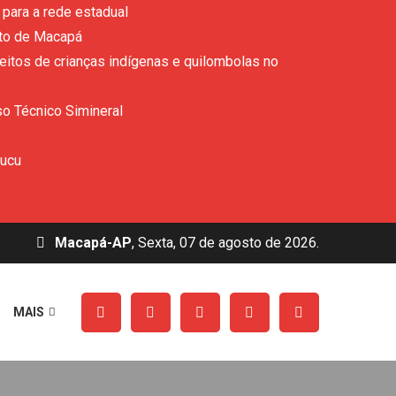
para a rede estadual
ito de Macapá
eitos de crianças indígenas e quilombolas no
so Técnico Simineral
rucu
Macapá-AP
, Sexta, 07 de agosto de 2026.
MAIS