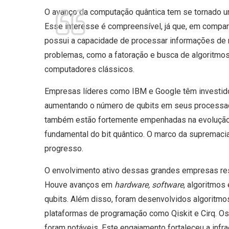
O avanço da computação quântica tem se tornado um
Esse interesse é compreensível, já que, em compa
possui a capacidade de processar informações de 
problemas, como a fatoração e busca de algoritmos
computadores clássicos.
Empresas líderes como IBM e Google têm investido
aumentando o número de qubits em seus processad
também estão fortemente empenhadas na evolução 
fundamental do bit quântico. O marco da supremaci
progresso.
O envolvimento ativo dessas grandes empresas resu
Houve avanços em
hardware,
software
, algoritmos
qubits. Além disso, foram desenvolvidos algoritmos
plataformas de programação como Qiskit e Cirq. O
foram notáveis. Este engajamento fortaleceu a infr