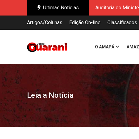
Últimas Notícias
Governo do Amapá re
Governo do Estado a
Artigos/Colunas
Edição On-line
Classificados
Enquanto o mundo di
Governo Federal ap
Novo Shiploader: O
O AMAPÁ
AMAZ
Ação do Governo do
Chefs de Oiapoque 
Auditoria do Minist
Governo do Amapá re
Governo do Estado a
Leia a Notícia
Enquanto o mundo di
Governo Federal ap
Novo Shiploader: O
Ação do Governo do
Chefs de Oiapoque 