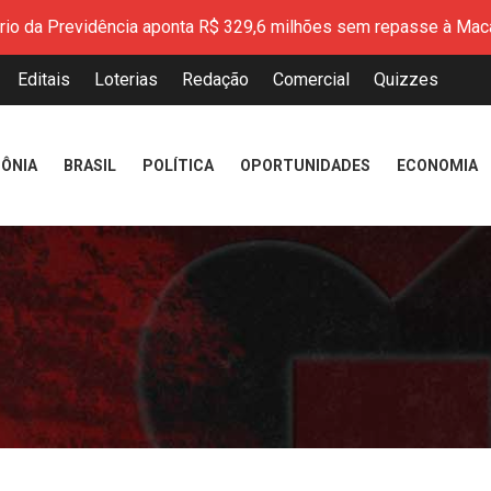
aliza a entrega de mais de 200 CNHs gratuitas pelo programa 
mplia programa Qualifica Amapá com novos cursos técnicos grat
Editais
Loterias
Redação
Comercial
Quizzes
sputa petróleo, o Brasil pode liderar a era dos combustíveis re
resenta resultados do Índice de Desenvolvimento da Educação 
peração marca avanço na modernização do Porto de Santana
ÔNIA
BRASIL
POLÍTICA
OPORTUNIDADES
ECONOMIA
 Amapá reforça cuidado em saúde mental durante atendimentos
encerram Cozinha Show com receitas inspiradas na identidade 
ério da Previdência aponta R$ 329,6 milhões sem repasse à Mac
aliza a entrega de mais de 200 CNHs gratuitas pelo programa 
mplia programa Qualifica Amapá com novos cursos técnicos grat
sputa petróleo, o Brasil pode liderar a era dos combustíveis re
resenta resultados do Índice de Desenvolvimento da Educação 
peração marca avanço na modernização do Porto de Santana
 Amapá reforça cuidado em saúde mental durante atendimentos
encerram Cozinha Show com receitas inspiradas na identidade 