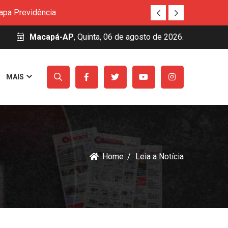
Habilita Amapá
uitos e auxílio permanência para estudantes
Macapá-AP
, Quinta, 06 de agosto de 2026.
nováveis
Básica
MAIS
 na Aldeia Ywawka
amazônica
apa Previdência
Habilita Amapá
uitos e auxílio permanência para estudantes
nováveis
Home
Leia a Notícia
Básica
 na Aldeia Ywawka
amazônica