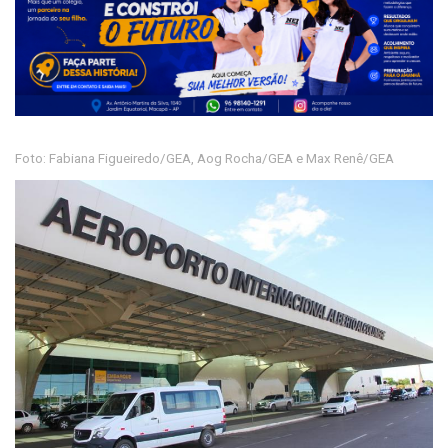
Foto: Fabiana Figueiredo/GEA, Aog Rocha/GEA e Max Renê/GEA