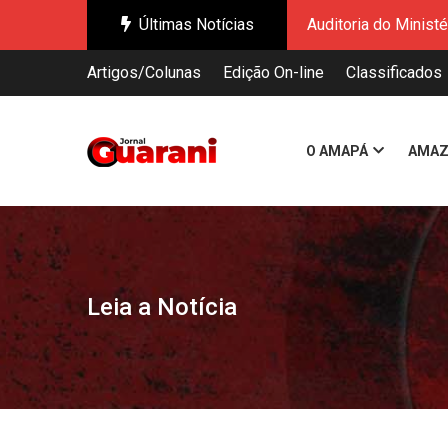
Últimas Notícias
Governo do Amapá re
Governo do Estado a
Artigos/Colunas
Edição On-line
Classificados
Enquanto o mundo di
Governo Federal ap
Novo Shiploader: O
O AMAPÁ
AMAZ
Ação do Governo do
Chefs de Oiapoque 
Auditoria do Minist
Governo do Amapá re
Governo do Estado a
Leia a Notícia
Enquanto o mundo di
Governo Federal ap
Novo Shiploader: O
Ação do Governo do
Chefs de Oiapoque 