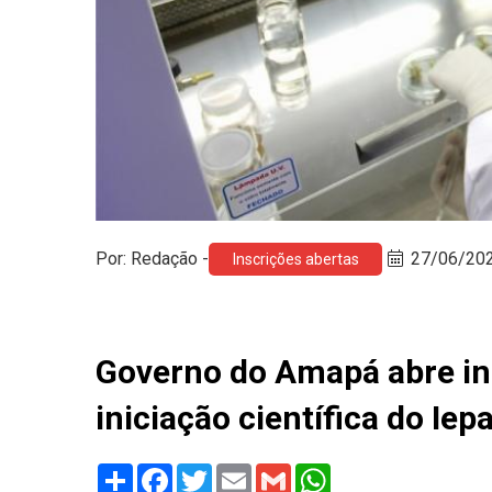
Por: Redação -
27/06/20
Inscrições abertas
Governo do Amapá abre ins
iniciação científica do Iep
Share
Facebook
Twitter
Email
Gmail
WhatsApp