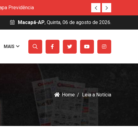
Habilita Amapá
uitos e auxílio permanência para estudantes
Macapá-AP
, Quinta, 06 de agosto de 2026.
nováveis
Básica
MAIS
 na Aldeia Ywawka
amazônica
apa Previdência
Habilita Amapá
uitos e auxílio permanência para estudantes
nováveis
Home
Leia a Notícia
Básica
 na Aldeia Ywawka
amazônica