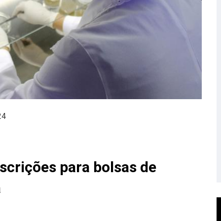
24
crições para bolsas de
a