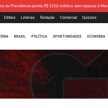
aliza a entrega de mais de 200 CNHs gratuitas pelo programa 
mplia programa Qualifica Amapá com novos cursos técnicos grat
Editais
Loterias
Redação
Comercial
Quizzes
sputa petróleo, o Brasil pode liderar a era dos combustíveis re
resenta resultados do Índice de Desenvolvimento da Educação 
peração marca avanço na modernização do Porto de Santana
ÔNIA
BRASIL
POLÍTICA
OPORTUNIDADES
ECONOMIA
 Amapá reforça cuidado em saúde mental durante atendimentos
encerram Cozinha Show com receitas inspiradas na identidade 
ério da Previdência aponta R$ 329,6 milhões sem repasse à Mac
aliza a entrega de mais de 200 CNHs gratuitas pelo programa 
mplia programa Qualifica Amapá com novos cursos técnicos grat
sputa petróleo, o Brasil pode liderar a era dos combustíveis re
resenta resultados do Índice de Desenvolvimento da Educação 
peração marca avanço na modernização do Porto de Santana
 Amapá reforça cuidado em saúde mental durante atendimentos
encerram Cozinha Show com receitas inspiradas na identidade 