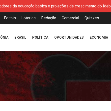
áxima e demite promotor João Paulo Furlan, irmão do ex-prefe
 se reúnem para fortalecer políticas ações que garantam os dir
Editais
Loterias
Redação
Comercial
Quizzes
ça parceria institucional com o setor mineral durante V Congres
a, 06, as inscrições para o curso de Cuidadora de idosos
ÔNIA
BRASIL
POLÍTICA
OPORTUNIDADES
ECONOMIA
mento de documentos para solicitação do benefício do PSA Pira
es impulsionam o empreendedorismo local na Expofeira 2026
 alerta para segurança nas compras
adores da educação básica e projeções de crescimento do Ideb 
áxima e demite promotor João Paulo Furlan, irmão do ex-prefe
 se reúnem para fortalecer políticas ações que garantam os dir
ça parceria institucional com o setor mineral durante V Congres
a, 06, as inscrições para o curso de Cuidadora de idosos
mento de documentos para solicitação do benefício do PSA Pira
es impulsionam o empreendedorismo local na Expofeira 2026