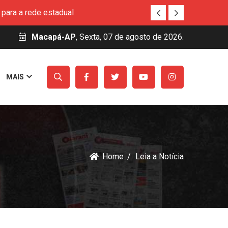
ito de Macapá
eitos de crianças indígenas e quilombolas no
Macapá-AP
, Sexta, 07 de agosto de 2026.
so Técnico Simineral
MAIS
rucu
para a rede estadual
ito de Macapá
eitos de crianças indígenas e quilombolas no
Home
Leia a Notícia
so Técnico Simineral
rucu