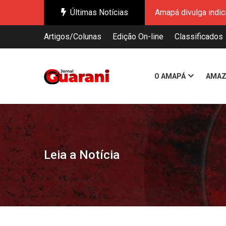
Últimas Notícias
CNMP aplica pena m
Municípios do Amapá
Artigos/Colunas
Edição On-line
Classificados
estado
Sistema FIEPA refor
Terminam nesta sext
O AMAPÁ
AMAZ
Conab inicia recebi
Mais de 700 estand
Dia dos Pais acende
Amapá divulga indic
CNMP aplica pena m
Leia a Notícia
Municípios do Amapá
estado
Sistema FIEPA refor
Terminam nesta sext
Conab inicia recebi
Mais de 700 estand