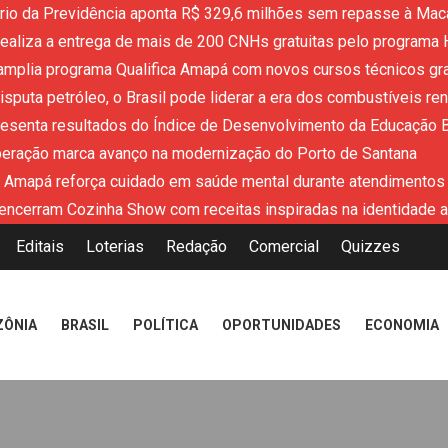
ério da Previdência aponta R$ 329,6 milhões sem repasse à Mac
aliza a entrega de mais de 200 CNHs gratuitas pelo programa 
mplia programa Qualifica Amapá com novos cursos técnicos grat
sputa petróleo, o Brasil pode liderar a era dos combustíveis re
resenta resultados do Índice de Desenvolvimento da Educação 
peração marca avanço na modernização do Porto de Santana
 Amapá reforça cuidado em saúde mental durante atendimentos
encerram Cozinha Show com receitas inspiradas na identidade 
Editais
Loterias
Redação
Comercial
Quizzes
ZÔNIA
BRASIL
POLÍTICA
OPORTUNIDADES
ECONOMIA