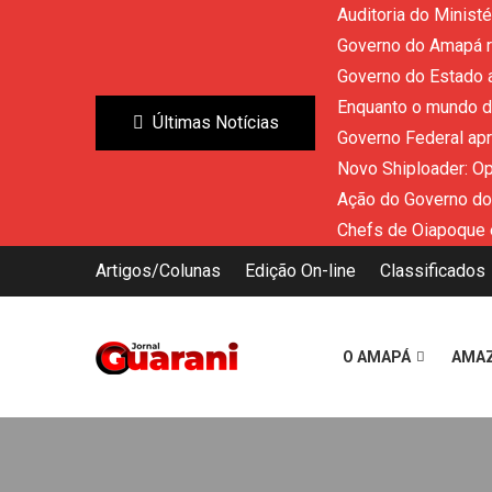
Auditoria do Minist
Governo do Amapá re
Governo do Estado a
Enquanto o mundo di
Últimas Notícias
Governo Federal ap
Novo Shiploader: O
Ação do Governo do
Chefs de Oiapoque 
Artigos/Colunas
Edição On-line
Classificados
O AMAPÁ
AMA