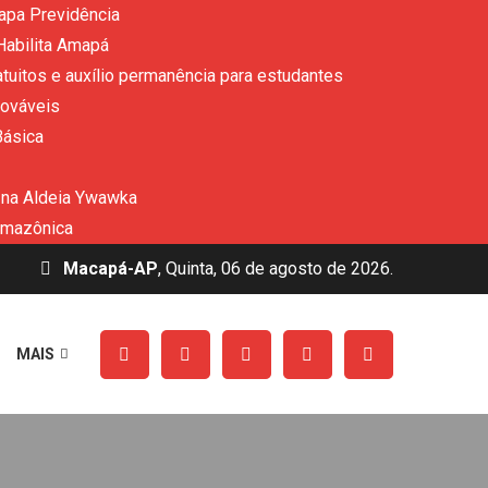
apa Previdência
Habilita Amapá
uitos e auxílio permanência para estudantes
nováveis
Básica
 na Aldeia Ywawka
amazônica
Macapá-AP
, Quinta, 06 de agosto de 2026.
MAIS