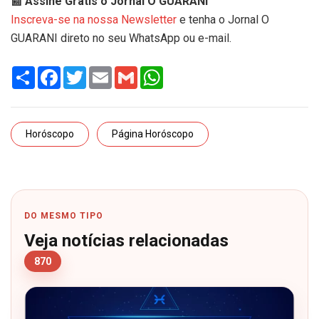
📰 Assine Grátis o Jornal O GUARANI
Inscreva-se na nossa Newsletter
e tenha o Jornal O
GUARANI direto no seu WhatsApp ou e-mail.
Share
Facebook
Twitter
Email
Gmail
WhatsApp
Horóscopo
Página Horóscopo
DO MESMO TIPO
Veja notícias relacionadas
870