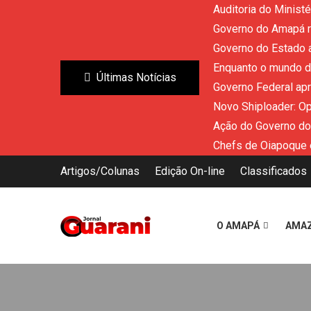
Auditoria do Minist
Governo do Amapá re
Governo do Estado a
Enquanto o mundo di
Últimas Notícias
Governo Federal ap
Novo Shiploader: O
Ação do Governo do
Chefs de Oiapoque 
Artigos/Colunas
Edição On-line
Classificados
O AMAPÁ
AMA