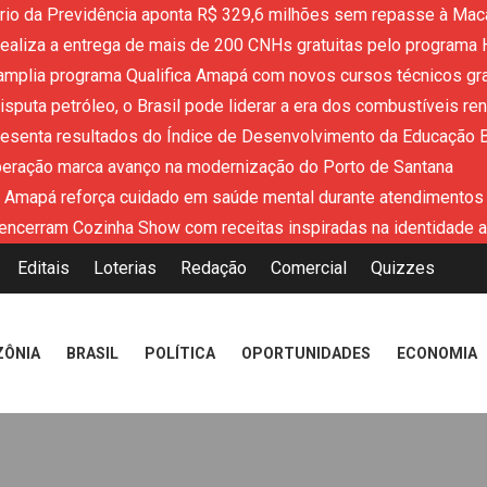
ério da Previdência aponta R$ 329,6 milhões sem repasse à Mac
aliza a entrega de mais de 200 CNHs gratuitas pelo programa 
mplia programa Qualifica Amapá com novos cursos técnicos grat
sputa petróleo, o Brasil pode liderar a era dos combustíveis re
resenta resultados do Índice de Desenvolvimento da Educação 
peração marca avanço na modernização do Porto de Santana
 Amapá reforça cuidado em saúde mental durante atendimentos
encerram Cozinha Show com receitas inspiradas na identidade 
Editais
Loterias
Redação
Comercial
Quizzes
ZÔNIA
BRASIL
POLÍTICA
OPORTUNIDADES
ECONOMIA