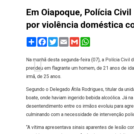
Em Oiapoque, Polícia Civi
por violência doméstica c
Share
Facebook
Twitter
Email
Gmail
WhatsApp
Na manhã desta segunda-feira (07), a Polícia Civi
prendeu em flagrante um homem, de 21 anos de idade
irmã, de 25 anos.
Segundo o Delegado Átila Rodrigues, titular da un
boate, onde haviam ingerido bebida alcoólica. Já na r
desentendimento entre os irmãos evoluiu para agre
culminando com a necessidade de intervenção polic
“A vítima apresentava sinais aparentes de lesão co