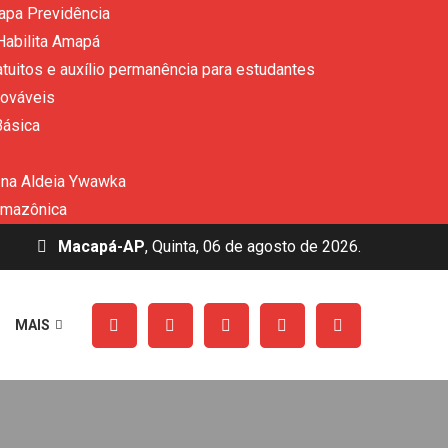
apa Previdência
Habilita Amapá
uitos e auxílio permanência para estudantes
nováveis
Básica
 na Aldeia Ywawka
amazônica
Macapá-AP
, Quinta, 06 de agosto de 2026.
MAIS