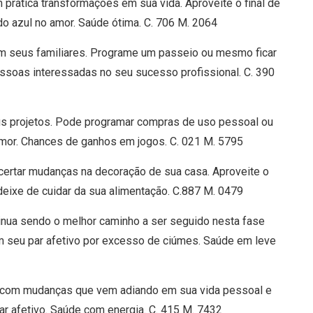
 prática transformações em sua vida. Aproveite o final de
do azul no amor. Saúde ótima. C. 706 M. 2064
om seus familiares. Programe um passeio ou mesmo ficar
essoas interessadas no seu sucesso profissional. C. 390
us projetos. Pode programar compras de uso pessoal ou
amor. Chances de ganhos em jogos. C. 021 M. 5795
acertar mudanças na decoração de sua casa. Aproveite o
 deixe de cuidar da sua alimentação. C.887 M. 0479
ntinua sendo o melhor caminho a ser seguido nesta fase
m seu par afetivo por excesso de ciúmes. Saúde em leve
e com mudanças que vem adiando em sua vida pessoal e
par afetivo. Saúde com energia. C. 415 M. 7432