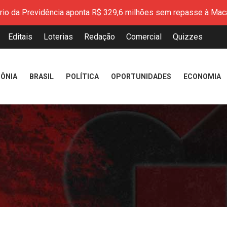
aliza a entrega de mais de 200 CNHs gratuitas pelo programa 
mplia programa Qualifica Amapá com novos cursos técnicos grat
Editais
Loterias
Redação
Comercial
Quizzes
sputa petróleo, o Brasil pode liderar a era dos combustíveis re
resenta resultados do Índice de Desenvolvimento da Educação 
peração marca avanço na modernização do Porto de Santana
ÔNIA
BRASIL
POLÍTICA
OPORTUNIDADES
ECONOMIA
 Amapá reforça cuidado em saúde mental durante atendimentos
encerram Cozinha Show com receitas inspiradas na identidade 
ério da Previdência aponta R$ 329,6 milhões sem repasse à Mac
aliza a entrega de mais de 200 CNHs gratuitas pelo programa 
mplia programa Qualifica Amapá com novos cursos técnicos grat
sputa petróleo, o Brasil pode liderar a era dos combustíveis re
resenta resultados do Índice de Desenvolvimento da Educação 
peração marca avanço na modernização do Porto de Santana
 Amapá reforça cuidado em saúde mental durante atendimentos
encerram Cozinha Show com receitas inspiradas na identidade 