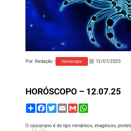
Por: Redação -
12/07/2025
Horóscopo
HORÓSCOPO – 12.07.25
Share
Facebook
Twitter
Email
Gmail
WhatsApp
O canceriano é do tipo romântico, imaginoso, protet