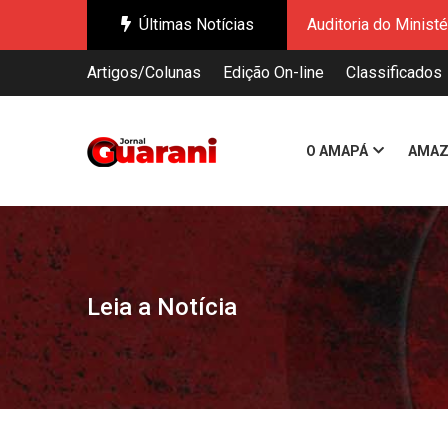
Últimas Notícias
Governo do Amapá re
Governo do Estado a
Artigos/Colunas
Edição On-line
Classificados
Enquanto o mundo di
Governo Federal ap
Novo Shiploader: O
O AMAPÁ
AMAZ
Ação do Governo do
Chefs de Oiapoque 
Auditoria do Minist
Governo do Amapá re
Governo do Estado a
Leia a Notícia
Enquanto o mundo di
Governo Federal ap
Novo Shiploader: O
Ação do Governo do
Chefs de Oiapoque 