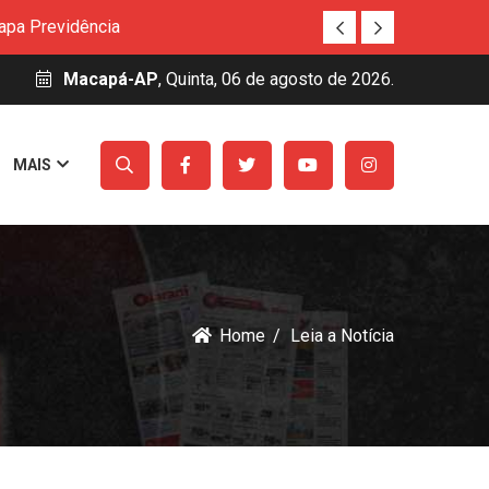
Habilita Amapá
uitos e auxílio permanência para estudantes
Macapá-AP
, Quinta, 06 de agosto de 2026.
nováveis
Básica
MAIS
 na Aldeia Ywawka
amazônica
apa Previdência
Habilita Amapá
uitos e auxílio permanência para estudantes
nováveis
Home
Leia a Notícia
Básica
 na Aldeia Ywawka
amazônica