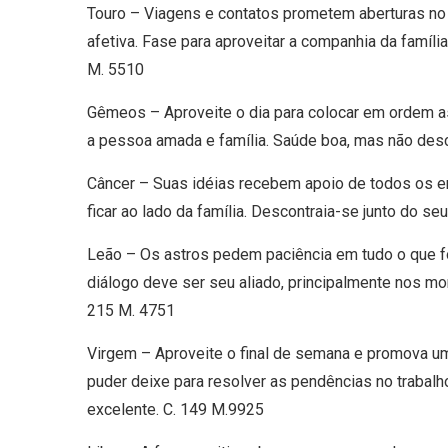
Touro – Viagens e contatos prometem aberturas no 
afetiva. Fase para aproveitar a companhia da famíl
M. 5510
Gêmeos – Aproveite o dia para colocar em ordem as
a pessoa amada e família. Saúde boa, mas não desc
Câncer – Suas idéias recebem apoio de todos os en
ficar ao lado da família. Descontraia-se junto do s
Leão – Os astros pedem paciência em tudo o que fo
diálogo deve ser seu aliado, principalmente nos m
215 M. 4751
Virgem – Aproveite o final de semana e promova u
puder deixe para resolver as pendências no trabal
excelente. C. 149 M.9925