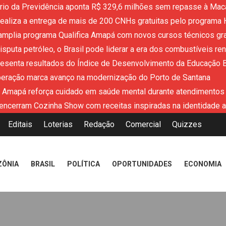
ério da Previdência aponta R$ 329,6 milhões sem repasse à Mac
aliza a entrega de mais de 200 CNHs gratuitas pelo programa 
mplia programa Qualifica Amapá com novos cursos técnicos grat
sputa petróleo, o Brasil pode liderar a era dos combustíveis re
resenta resultados do Índice de Desenvolvimento da Educação 
peração marca avanço na modernização do Porto de Santana
 Amapá reforça cuidado em saúde mental durante atendimentos
encerram Cozinha Show com receitas inspiradas na identidade 
Editais
Loterias
Redação
Comercial
Quizzes
ZÔNIA
BRASIL
POLÍTICA
OPORTUNIDADES
ECONOMIA