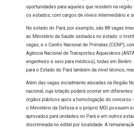
oportunidades para aqueles que residem na região N
os estados, com cargos de níveis intermediário e su
No estado do Pará, por exemplo, são 88 vagas imed
ao Ministério da Saúde sediados no estado: o Insti
vagas, e o Centro Nacional de Primatas (CENP), co
Agência Nacional de Transportes Aquaviários (ANT
engenheiro e seis para médicos), todas em Belém. 
para o Estado do Pará também de nível técnico, mas
Além das vagas inicialmente alocadas na Região N
nacional, cuja lotação poderá ocorrer em diferent
órgãos públicos após a homologação do concurso. Ó
o Ministério da Defesa e o próprio MGI possuem es
aprovados para unidades no Pará e em outros estad
discriminada no edital por localidade. A remuneraçã