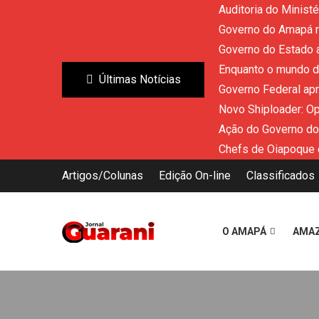
Auditoria do Minist
Governo do Amapá re
Governo do Estado a
Enquanto o mundo di
Últimas Notícias
Governo Federal ap
Novo Shiploader: O
Ação do Governo do
Chefs de Oiapoque 
Artigos/Colunas
Edição On-line
Classificados
O AMAPÁ
AMA