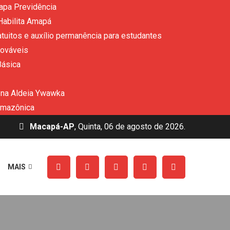
apa Previdência
Habilita Amapá
uitos e auxílio permanência para estudantes
nováveis
Básica
 na Aldeia Ywawka
amazônica
Macapá-AP
, Quinta, 06 de agosto de 2026.
MAIS