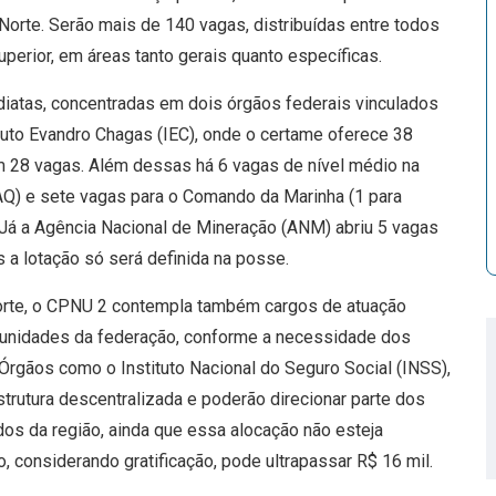
orte. Serão mais de 140 vagas, distribuídas entre todos
perior, em áreas tanto gerais quanto específicas.
iatas, concentradas em dois órgãos federais vinculados
tuto Evandro Chagas (IEC), onde o certame oferece 38
m 28 vagas. Além dessas há 6 vagas de nível médio na
AQ) e sete vagas para o Comando da Marinha (1 para
Já a Agência Nacional de Mineração (ANM) abriu 5 vagas
 a lotação só será definida na posse.
orte, o CPNU 2 contempla também cargos de atuação
es unidades da federação, conforme a necessidade dos
rgãos como o Instituto Nacional do Seguro Social (INSS),
trutura descentralizada e poderão direcionar parte dos
os da região, ainda que essa alocação não esteja
o, considerando gratificação, pode ultrapassar R$ 16 mil.