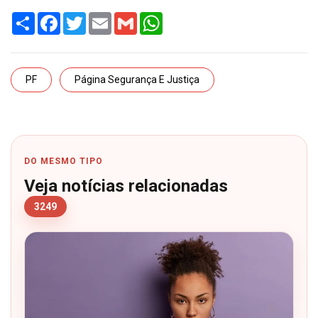
Share
Facebook
Twitter
Email
Gmail
WhatsApp
PF
Página Segurança E Justiça
DO MESMO TIPO
Veja notícias relacionadas
3249