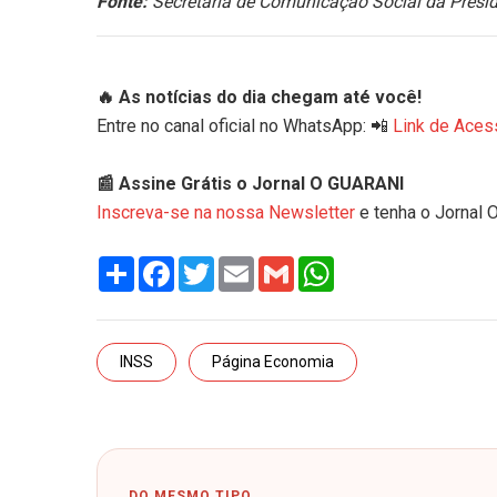
Fonte:
Secretaria de Comunicação Social da Presid
🔥 As notícias do dia chegam até você!
Entre no canal oficial no WhatsApp: 📲
Link de Aces
📰 Assine Grátis o Jornal O GUARANI
Inscreva-se na nossa Newsletter
e tenha o Jornal 
Share
Facebook
Twitter
Email
Gmail
WhatsApp
INSS
Página Economia
DO MESMO TIPO