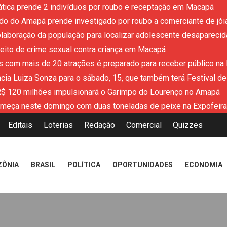
ática prende 2 indivíduos por roubo e receptação em Macapá
tado do Amapá prende investigado por roubo a comerciante de jói
colaboração da população para localizar adolescente desaparecid
eito de crime sexual contra criança em Macapá
 com mais de 20 atrações é preparado para receber público na
cia Luiza Sonza para o sábado, 15, que também terá Festival 
R$ 120 milhões impulsionará o Garimpo do Lourenço no Amapá
meça neste domingo com duas toneladas de peixe na Expofeir
Editais
Loterias
Redação
Comercial
Quizzes
ZÔNIA
BRASIL
POLÍTICA
OPORTUNIDADES
ECONOMIA