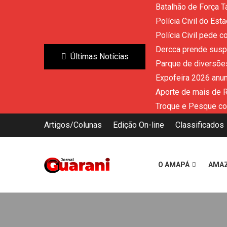
Batalhão de Força T
Polícia Civil do Es
Polícia Civil pede 
Dercca prende susp
Últimas Notícias
Parque de diversões
Expofeira 2026 anun
Aporte de mais de 
Troque e Pesque co
Artigos/Colunas
Edição On-line
Classificados
O AMAPÁ
AMA