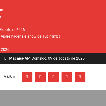
as
a
 Expofeira 2026
de Aparelhagens e show de Tupinambá
a 2026
Macapá-AP
, Domingo, 09 de agosto de 2026.
MAIS