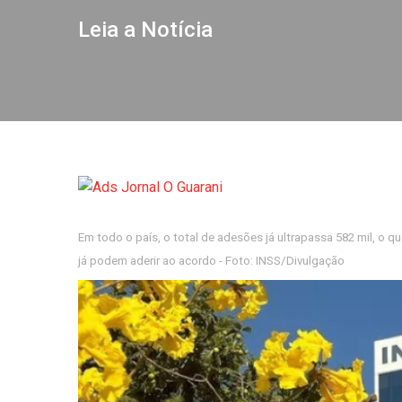
Leia a Notícia
Em todo o país, o total de adesões já ultrapassa 582 mil, o 
já podem aderir ao acordo - Foto: INSS/Divulgação