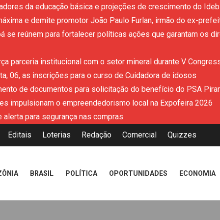
adores da educação básica e projeções de crescimento do Ideb 
áxima e demite promotor João Paulo Furlan, irmão do ex-prefe
 se reúnem para fortalecer políticas ações que garantam os dir
ça parceria institucional com o setor mineral durante V Congres
a, 06, as inscrições para o curso de Cuidadora de idosos
mento de documentos para solicitação do benefício do PSA Pira
es impulsionam o empreendedorismo local na Expofeira 2026
 alerta para segurança nas compras
Editais
Loterias
Redação
Comercial
Quizzes
ZÔNIA
BRASIL
POLÍTICA
OPORTUNIDADES
ECONOMIA