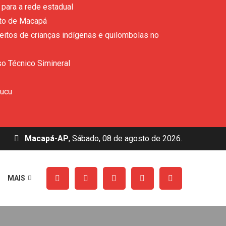
para a rede estadual
ito de Macapá
eitos de crianças indígenas e quilombolas no
so Técnico Simineral
rucu
Macapá-AP
, Sábado, 08 de agosto de 2026.
MAIS