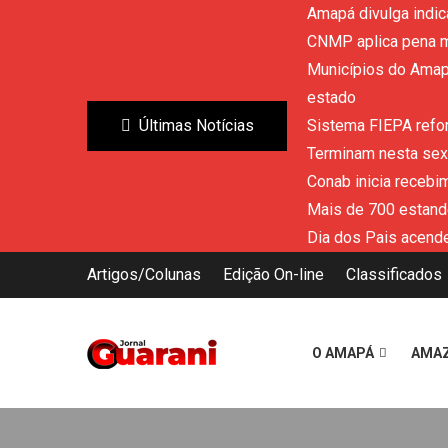
Amapá divulga indic
CNMP aplica pena m
Municípios do Amapá
estado
Últimas Notícias
Sistema FIEPA refor
Terminam nesta sext
Conab inicia recebi
Mais de 700 estand
Dia dos Pais acende
Artigos/Colunas
Edição On-line
Classificados
O AMAPÁ
AMA