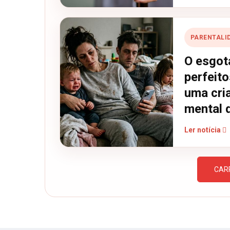
PARENTALI
O esgot
perfeito
uma cri
mental d
Ler notícia
CAR