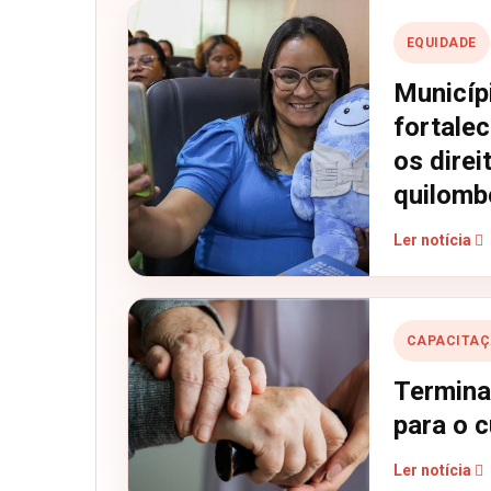
EQUIDADE
Municíp
fortale
os direi
quilomb
Ler notícia
CAPACITA
Termina
para o 
Ler notícia