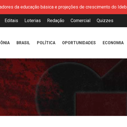
áxima e demite promotor João Paulo Furlan, irmão do ex-prefe
 se reúnem para fortalecer políticas ações que garantam os dir
Editais
Loterias
Redação
Comercial
Quizzes
ça parceria institucional com o setor mineral durante V Congres
a, 06, as inscrições para o curso de Cuidadora de idosos
ÔNIA
BRASIL
POLÍTICA
OPORTUNIDADES
ECONOMIA
mento de documentos para solicitação do benefício do PSA Pira
es impulsionam o empreendedorismo local na Expofeira 2026
 alerta para segurança nas compras
adores da educação básica e projeções de crescimento do Ideb 
áxima e demite promotor João Paulo Furlan, irmão do ex-prefe
 se reúnem para fortalecer políticas ações que garantam os dir
ça parceria institucional com o setor mineral durante V Congres
a, 06, as inscrições para o curso de Cuidadora de idosos
mento de documentos para solicitação do benefício do PSA Pira
es impulsionam o empreendedorismo local na Expofeira 2026