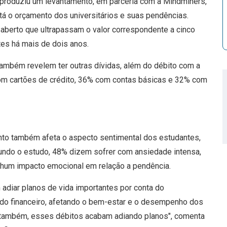
 produziu um levantamento, em parceria com a Mindminers,
á o orçamento dos universitários e suas pendências.
aberto que ultrapassam o valor correspondente a cinco
es há mais de dois anos.
ambém revelem ter outras dívidas, além do débito com a
om cartões de crédito, 36% com contas básicas e 32% com
nto também afeta o aspecto sentimental dos estudantes,
gundo o estudo, 48% dizem sofrer com ansiedade intensa,
nhum impacto emocional em relação a pendência.
adiar planos de vida importantes por conta do
 do financeiro, afetando o bem-estar e o desempenho dos
es também, esses débitos acabam adiando planos", comenta