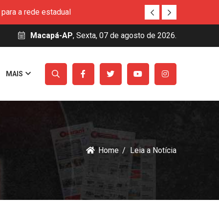
ito de Macapá
eitos de crianças indígenas e quilombolas no
Macapá-AP
, Sexta, 07 de agosto de 2026.
so Técnico Simineral
MAIS
rucu
para a rede estadual
ito de Macapá
eitos de crianças indígenas e quilombolas no
Home
Leia a Notícia
so Técnico Simineral
rucu