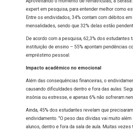
Aproveitando o momento de rematrículas, a Serasa
expert em pesquisa, para entender melhor como est
Entre os endividados, 34% contam com débitos em 
mensalidades, sendo que 32% delas estão pendent
De acordo com a pesquisa, 62,3% dos estudantes t
instituição de ensino – 55% apontam pendências c
empréstimo pessoal.
Impacto acadêmico no emocional
Além das consequências financeiras, o endividame
causando dificuldades dentro e fora das aulas. Se
insônia ou estresse, e apenas 6% não sofreram ne
Ainda, 45% dos estudantes revelam que precisaram 
endividamento. "O peso das dívidas vai muito além
alunos, dentro e fora da sala de aula. Muitas vez