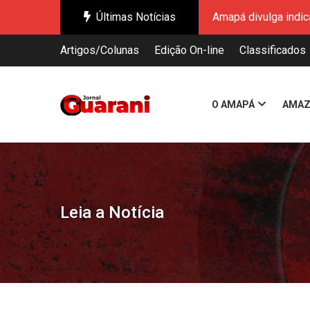
Últimas Notícias
CNMP aplica pena m
Municípios do Amapá
Artigos/Colunas
Edição On-line
Classificados
estado
Sistema FIEPA refor
Terminam nesta sext
O AMAPÁ
AMAZ
Conab inicia recebi
Mais de 700 estand
Dia dos Pais acende
Amapá divulga indic
CNMP aplica pena m
Leia a Notícia
Municípios do Amapá
estado
Sistema FIEPA refor
Terminam nesta sext
Conab inicia recebi
Mais de 700 estand