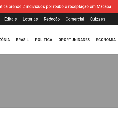
ática prende 2 indivíduos por roubo e receptação em Macapá
tado do Amapá prende investigado por roubo a comerciante de jói
colaboração da população para localizar adolescente desaparecid
Editais
Loterias
Redação
Comercial
Quizzes
eito de crime sexual contra criança em Macapá
 com mais de 20 atrações é preparado para receber público na
cia Luiza Sonza para o sábado, 15, que também terá Festival 
ZÔNIA
BRASIL
POLÍTICA
OPORTUNIDADES
ECONOMIA
R$ 120 milhões impulsionará o Garimpo do Lourenço no Amapá
meça neste domingo com duas toneladas de peixe na Expofeir
ática prende 2 indivíduos por roubo e receptação em Macapá
tado do Amapá prende investigado por roubo a comerciante de jói
colaboração da população para localizar adolescente desaparecid
eito de crime sexual contra criança em Macapá
 com mais de 20 atrações é preparado para receber público na
cia Luiza Sonza para o sábado, 15, que também terá Festival 
R$ 120 milhões impulsionará o Garimpo do Lourenço no Amapá
meça neste domingo com duas toneladas de peixe na Expofeir