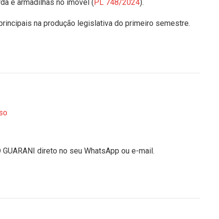
da e armadilhas no imóvel (
PL 748/2024
).
incipais na produção legislativa do primeiro semestre.
.
so
O GUARANI direto no seu WhatsApp ou e-mail.