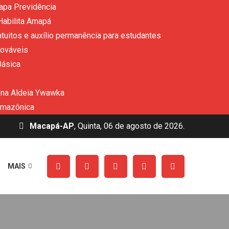
apa Previdência
Habilita Amapá
uitos e auxílio permanência para estudantes
nováveis
Básica
 na Aldeia Ywawka
amazônica
Macapá-AP
, Quinta, 06 de agosto de 2026.
MAIS