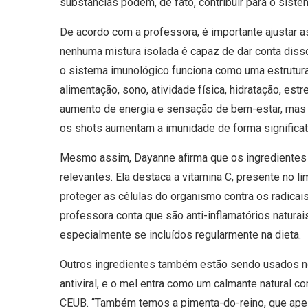
substâncias podem, de fato, contribuir para o siste
De acordo com a professora, é importante ajustar a
nenhuma mistura isolada é capaz de dar conta disso
o sistema imunológico funciona como uma estrutura 
alimentação, sono, atividade física, hidratação, e
aumento de energia e sensação de bem-estar, mas 
os shots aumentam a imunidade de forma significati
Mesmo assim, Dayanne afirma que os ingredientes 
relevantes. Ela destaca a vitamina C, presente no li
proteger as células do organismo contra os radicais 
professora conta que são anti-inflamatórios naturai
especialmente se incluídos regularmente na dieta.
Outros ingredientes também estão sendo usados nos
antiviral, e o mel entra como um calmante natural 
CEUB. “Também temos a pimenta-do-reino, que apesa