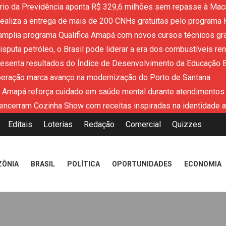
ério da Previdência aponta R$ 329,6 milhões sem repasse à Mac
aliza a entrega de mais de 200 CNHs gratuitas pelo programa 
mplia programa Qualifica Amapá com novos cursos técnicos grat
sputa petróleo, o Brasil pode liderar a era dos combustíveis re
resenta resultados do Índice de Desenvolvimento da Educação 
peração marca avanço na modernização do Porto de Santana
 Amapá reforça cuidado em saúde mental durante atendimentos
encerram Cozinha Show com receitas inspiradas na identidade 
Editais
Loterias
Redação
Comercial
Quizzes
ZÔNIA
BRASIL
POLÍTICA
OPORTUNIDADES
ECONOMIA