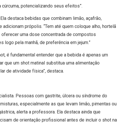
da cúrcuma, potencializando seus efeitos”.
 Ela destaca bebidas que combinam limão, açafrão,
 e adicionam própolis. “Tem até quem coloque alho, hortelã
de oferecer uma dose concentrada de compostos
es logo pela manhã, de preferência em jejum.”
shot, é fundamental entender que a bebida é apenas um
r que um shot matinal substitua uma alimentação
ar de atividade física”, destaca.
cialista. Pessoas com gastrite, úlcera ou síndrome do
as misturas, especialmente as que levam limão, pimentas ou
ástrica, alerta a professora. Ela destaca ainda que
isam de orientação profissional antes de incluir o shot na