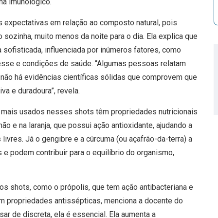
ma imunológico.
s expectativas em relação ao composto natural, pois
 sozinha, muito menos da noite para o dia. Ela explica que
sofisticada, influenciada por inúmeros fatores, como
stresse e condições de saúde. “Algumas pessoas relatam
não há evidências científicas sólidas que comprovem que
va e duradoura”, revela.
mais usados nesses shots têm propriedades nutricionais
mão e na laranja, que possui ação antioxidante, ajudando a
livres. Já o gengibre e a cúrcuma (ou açafrão-da-terra) a
s e podem contribuir para o equilíbrio do organismo,
 shots, como o própolis, que tem ação antibacteriana e
com propriedades antissépticas, menciona a docente do
r de discreta, ela é essencial. Ela aumenta a