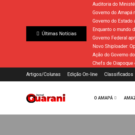
Auditoria do Minist
Governo do Amapá re
Governo do Estado a
Enquanto o mundo di
Últimas Notícias
Governo Federal ap
Novo Shiploader: O
Ação do Governo do
Chefs de Oiapoque 
Artigos/Colunas
Edição On-line
Classificados
O AMAPÁ
AMA