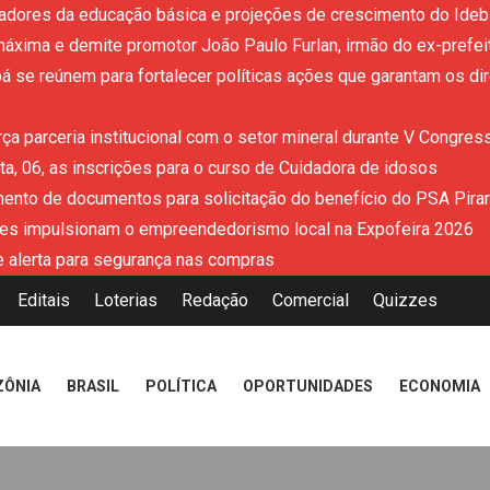
adores da educação básica e projeções de crescimento do Ideb 
áxima e demite promotor João Paulo Furlan, irmão do ex-prefe
 se reúnem para fortalecer políticas ações que garantam os dir
ça parceria institucional com o setor mineral durante V Congres
a, 06, as inscrições para o curso de Cuidadora de idosos
mento de documentos para solicitação do benefício do PSA Pira
es impulsionam o empreendedorismo local na Expofeira 2026
 alerta para segurança nas compras
Editais
Loterias
Redação
Comercial
Quizzes
ZÔNIA
BRASIL
POLÍTICA
OPORTUNIDADES
ECONOMIA