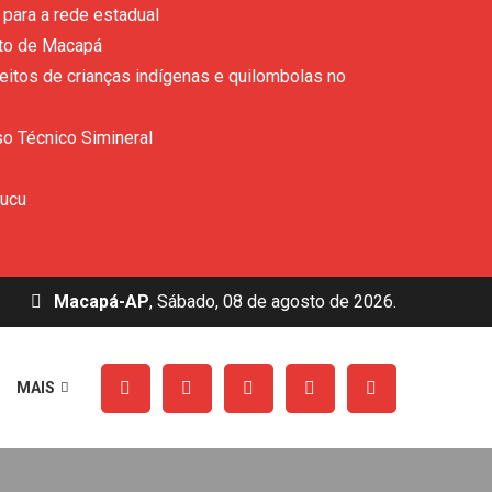
para a rede estadual
ito de Macapá
eitos de crianças indígenas e quilombolas no
so Técnico Simineral
rucu
Macapá-AP
, Sábado, 08 de agosto de 2026.
MAIS