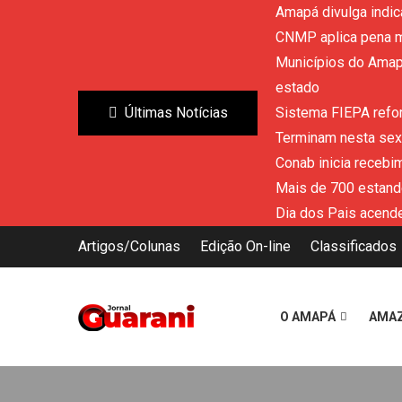
Amapá divulga indic
CNMP aplica pena m
Municípios do Amapá
estado
Últimas Notícias
Sistema FIEPA refor
Terminam nesta sext
Conab inicia recebi
Mais de 700 estand
Dia dos Pais acende
Artigos/Colunas
Edição On-line
Classificados
O AMAPÁ
AMA