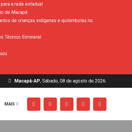
para a rede estadual
ito de Macapá
eitos de crianças indígenas e quilombolas no
so Técnico Simineral
rucu
Macapá-AP
, Sábado, 08 de agosto de 2026.
MAIS