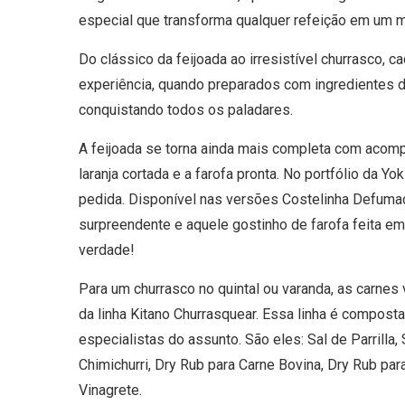
especial que transforma qualquer refeição em um 
Do clássico da feijoada ao irresistível churrasco, 
experiência, quando preparados com ingredientes 
conquistando todos os paladares.
A feijoada se torna ainda mais completa com acom
laranja cortada e a farofa pronta. No portfólio da Yo
pedida. Disponível nas versões Costelinha Defumad
surpreendente e aquele gostinho de farofa feita e
verdade!
Para um churrasco no quintal ou varanda, as carn
da linha Kitano Churrasquear. Essa linha é compost
especialistas do assunto. São eles: Sal de Parrilla,
Chimichurri, Dry Rub para Carne Bovina, Dry Rub par
Vinagrete.