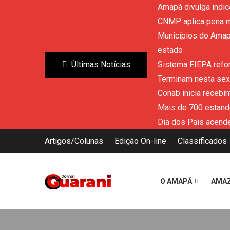
Amapá divulga indic
CNMP aplica pena m
Municípios do Amapá
estado
Últimas Notícias
Sistema FIEPA refor
Terminam nesta sext
Conab inicia recebi
Mais de 700 estand
Dia dos Pais acende
Artigos/Colunas
Edição On-line
Classificados
O AMAPÁ
AMA