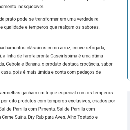
momento inesquecível.
cada prato pode se transformar em uma verdadeira
de qualidade e temperos que realçam os sabores,
panhamentos clássicos como arroz, couve refogada,
ki, a linha de farofa pronta Caseiríssima é uma ótima
a, Cebola e Banana, o produto destaca crocância, sabor
m casa, pois é mais úmida e conta com pedaços de
es vermelhas ganham um toque especial com os temperos
a por oito produtos com temperos exclusivos, criados por
 Sal de Parrilla com Pimenta, Sal de Parrilla com
a Carne Suína, Dry Rub para Aves, Alho Tostado e