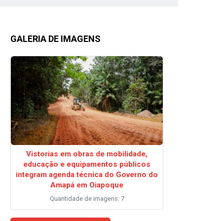
GALERIA DE IMAGENS
Vistorias em obras de mobilidade,
educação e equipamentos públicos
integram agenda técnica do Governo do
Amapá em Oiapoque
Quantidade de imagens: 7