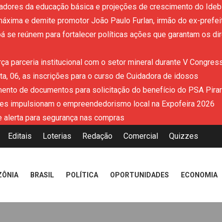
adores da educação básica e projeções de crescimento do Ideb 
áxima e demite promotor João Paulo Furlan, irmão do ex-prefe
 se reúnem para fortalecer políticas ações que garantam os dir
ça parceria institucional com o setor mineral durante V Congres
a, 06, as inscrições para o curso de Cuidadora de idosos
mento de documentos para solicitação do benefício do PSA Pira
es impulsionam o empreendedorismo local na Expofeira 2026
 alerta para segurança nas compras
Editais
Loterias
Redação
Comercial
Quizzes
ZÔNIA
BRASIL
POLÍTICA
OPORTUNIDADES
ECONOMIA