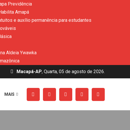
apa Previdência
Habilita Amapá
uitos e auxílio permanência para estudantes
nováveis
Básica
 na Aldeia Ywawka
amazônica
Macapá-AP
, Quarta, 05 de agosto de 2026.
MAIS