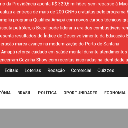
ério da Previdência aponta R$ 329,6 milhões sem repasse à Mac
aliza a entrega de mais de 200 CNHs gratuitas pelo programa 
mplia programa Qualifica Amapá com novos cursos técnicos grat
sputa petróleo, o Brasil pode liderar a era dos combustíveis re
resenta resultados do Índice de Desenvolvimento da Educação 
peração marca avanço na modernização do Porto de Santana
 Amapá reforça cuidado em saúde mental durante atendimentos
encerram Cozinha Show com receitas inspiradas na identidade 
Editais
Loterias
Redação
Comercial
Quizzes
ZÔNIA
BRASIL
POLÍTICA
OPORTUNIDADES
ECONOMIA