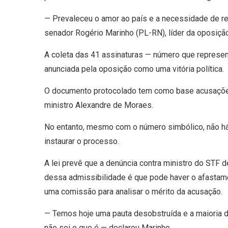
— Prevaleceu o amor ao país e a necessidade de re
senador Rogério Marinho (PL-RN), líder da oposiç
A coleta das 41 assinaturas — número que represe
anunciada pela oposição como uma vitória política.
O documento protocolado tem como base acusações
ministro Alexandre de Moraes.
No entanto, mesmo com o número simbólico, não há
instaurar o processo.
A lei prevê que a denúncia contra ministro do STF d
dessa admissibilidade é que pode haver o afastamen
uma comissão para analisar o mérito da acusação.
— Temos hoje uma pauta desobstruída e a maioria do
não sei o que é — declarou Marinho.