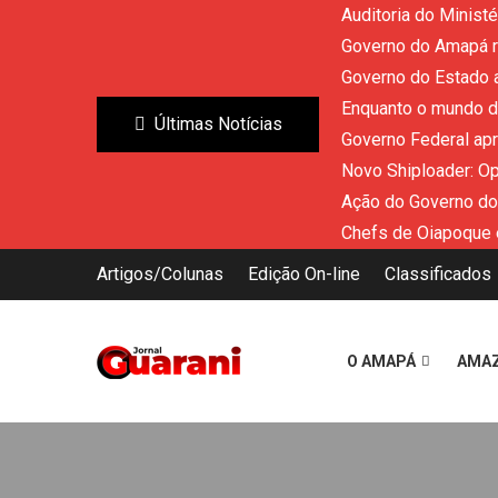
Auditoria do Minist
Governo do Amapá re
Governo do Estado a
Enquanto o mundo di
Últimas Notícias
Governo Federal ap
Novo Shiploader: O
Ação do Governo do
Chefs de Oiapoque 
Artigos/Colunas
Edição On-line
Classificados
O AMAPÁ
AMA