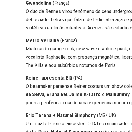
Gwendoline
(França)
O duo de Rennes virou fenômeno da cena undergro
debochado. Letras que falam de tédio, alienação e
sintéticas e climão oitentista. Ao vivo, são catártico
Metro Verlaine
(França)
Misturando garage rock, new wave e atitude punk, o 
vocalista Raphaëlle, com presença magnética, lider
The Kills e aos subúrbios noturnos de Paris.
Reiner apresenta Elã
(PA)
O beatmaker paraense Reiner costura um show cole
da Selva
,
Bruna BG
,
Jaime K-Tarro
e
Mainummy
.
poesia periférica, criando uma experiência sonora qu
Eric Terena + Natural Simphony
(MS/ UK)
Um ritual eletrônico ancestral. O DJ e comunicador
do britânico
Natural Simphony
para criar um espetá