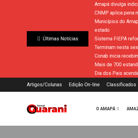
Amapá divulga indic
CNMP aplica pena m
Municípios do Amapá
estado
Últimas Notícias
Sistema FIEPA refor
Terminam nesta sext
Conab inicia recebi
Mais de 700 estand
Dia dos Pais acende
Artigos/Colunas
Edição On-line
Classificados
O AMAPÁ
AMA