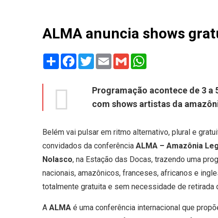
ALMA anuncia shows gratu
Share
Facebook
Twitter
Email
Gmail
WhatsApp
Programação acontece de 3 a 
com shows artistas da amazônic
Belém vai pulsar em ritmo alternativo, plural e gratu
convidados da conferência
ALMA – Amazônia Lega
Nolasco
, na Estação das Docas, trazendo uma prog
nacionais, amazônicos, franceses, africanos e ingle
totalmente gratuita e sem necessidade de retirada 
A
ALMA
é uma conferência internacional que propõe