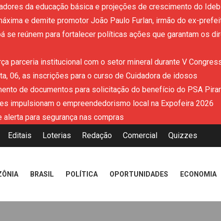
adores da educação básica e projeções de crescimento do Ideb 
áxima e demite promotor João Paulo Furlan, irmão do ex-prefe
 se reúnem para fortalecer políticas ações que garantam os dir
ça parceria institucional com o setor mineral durante V Congres
a, 06, as inscrições para o curso de Cuidadora de idosos
mento de documentos para solicitação do benefício do PSA Pira
es impulsionam o empreendedorismo local na Expofeira 2026
 alerta para segurança nas compras
Editais
Loterias
Redação
Comercial
Quizzes
ZÔNIA
BRASIL
POLÍTICA
OPORTUNIDADES
ECONOMIA