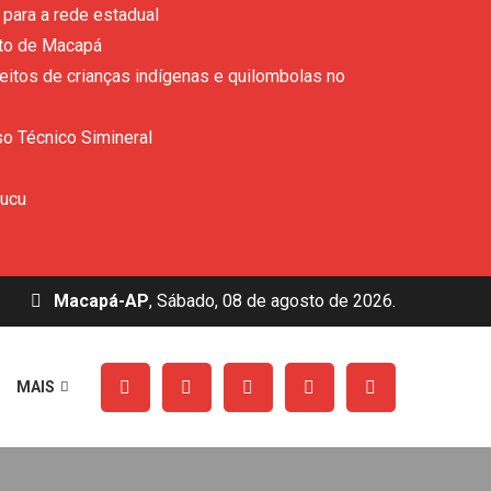
para a rede estadual
ito de Macapá
eitos de crianças indígenas e quilombolas no
so Técnico Simineral
rucu
Macapá-AP
, Sábado, 08 de agosto de 2026.
MAIS