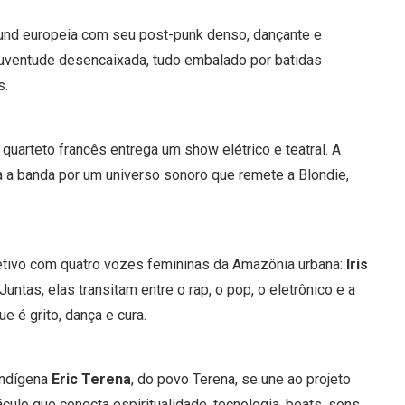
und europeia com seu post-punk denso, dançante e
 juventude desencaixada, tudo embalado por batidas
s.
quarteto francês entrega um show elétrico e teatral. A
a a banda por um universo sonoro que remete a Blondie,
tivo com quatro vozes femininas da Amazônia urbana:
Iris
 Juntas, elas transitam entre o rap, o pop, o eletrônico e a
e é grito, dança e cura.
 indígena
Eric Terena
, do povo Terena, se une ao projeto
culo que conecta espiritualidade, tecnologia, beats, sons