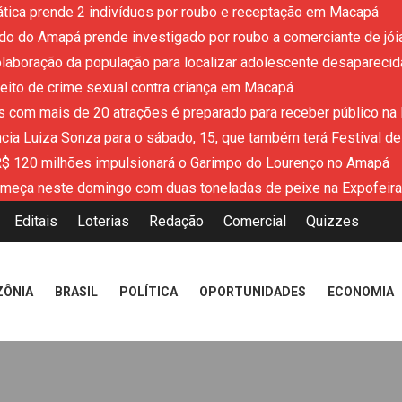
ática prende 2 indivíduos por roubo e receptação em Macapá
tado do Amapá prende investigado por roubo a comerciante de jói
colaboração da população para localizar adolescente desaparecid
eito de crime sexual contra criança em Macapá
 com mais de 20 atrações é preparado para receber público na
cia Luiza Sonza para o sábado, 15, que também terá Festival 
R$ 120 milhões impulsionará o Garimpo do Lourenço no Amapá
meça neste domingo com duas toneladas de peixe na Expofeir
Editais
Loterias
Redação
Comercial
Quizzes
ZÔNIA
BRASIL
POLÍTICA
OPORTUNIDADES
ECONOMIA