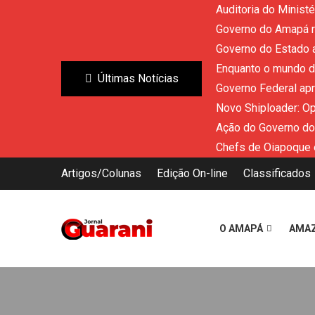
Auditoria do Minist
Governo do Amapá re
Governo do Estado a
Enquanto o mundo di
Últimas Notícias
Governo Federal ap
Novo Shiploader: O
Ação do Governo do
Chefs de Oiapoque 
Artigos/Colunas
Edição On-line
Classificados
O AMAPÁ
AMA