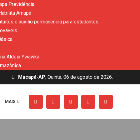
apa Previdência
Habilita Amapá
uitos e auxílio permanência para estudantes
nováveis
Básica
 na Aldeia Ywawka
amazônica
Macapá-AP
, Quinta, 06 de agosto de 2026.
MAIS