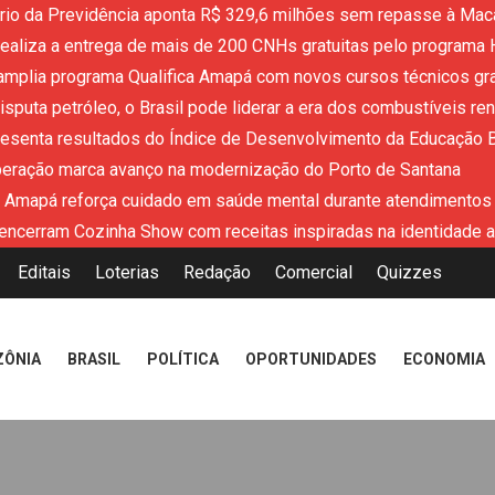
ério da Previdência aponta R$ 329,6 milhões sem repasse à Mac
aliza a entrega de mais de 200 CNHs gratuitas pelo programa 
mplia programa Qualifica Amapá com novos cursos técnicos grat
sputa petróleo, o Brasil pode liderar a era dos combustíveis re
resenta resultados do Índice de Desenvolvimento da Educação 
peração marca avanço na modernização do Porto de Santana
 Amapá reforça cuidado em saúde mental durante atendimentos
encerram Cozinha Show com receitas inspiradas na identidade 
Editais
Loterias
Redação
Comercial
Quizzes
ZÔNIA
BRASIL
POLÍTICA
OPORTUNIDADES
ECONOMIA