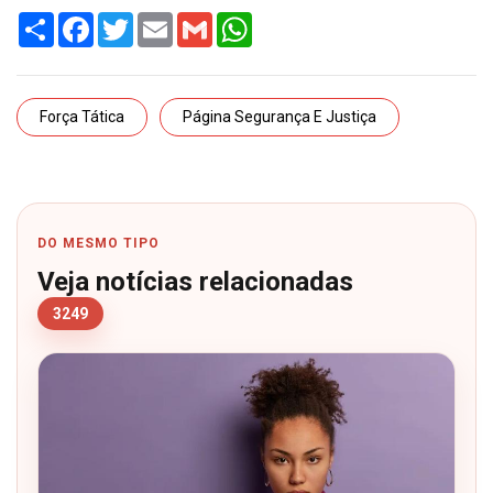
Share
Facebook
Twitter
Email
Gmail
WhatsApp
Força Tática
Página Segurança E Justiça
DO MESMO TIPO
Veja notícias relacionadas
3249