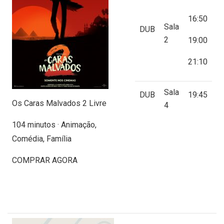
16:50
Sala
DUB
2
19:00
21:10
Sala
DUB
19:45
Os Caras Malvados 2 Livre
4
104 minutos · Animação,
Comédia, Família
COMPRAR AGORA