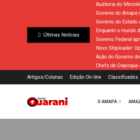
Auditoria do Minist
Governo do Amapá re
Governo do Estado a
Enquanto o mundo di
Últimas Notícias
Governo Federal ap
Novo Shiploader: O
Ação do Governo do
Chefs de Oiapoque 
Artigos/Colunas
Edição On-line
Classificados
O AMAPÁ
AMA