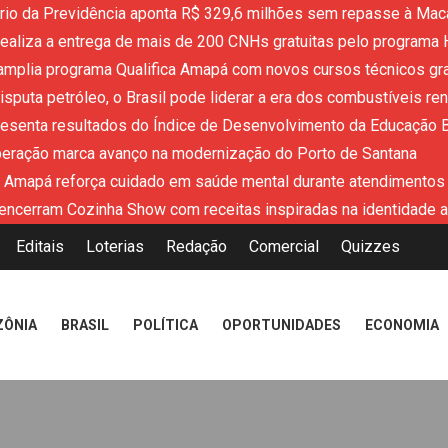
ério da Previdência aponta R$ 329,6 milhões sem repasse à Mac
aliza a entrega de mais de 200 CNHs gratuitas pelo programa 
mplia programa Qualifica Amapá com novos cursos técnicos grat
sputa petróleo, o Brasil pode liderar a era dos combustíveis re
resenta resultados do Índice de Desenvolvimento da Educação 
peração marca avanço na modernização do Porto de Santana
 Amapá reforça cuidado em saúde mental durante atendimentos
encerram Cozinha Show com receitas inspiradas na identidade 
Editais
Loterias
Redação
Comercial
Quizzes
ZÔNIA
BRASIL
POLÍTICA
OPORTUNIDADES
ECONOMIA