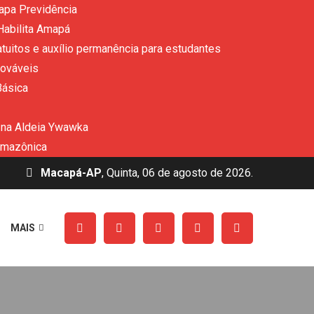
apa Previdência
Habilita Amapá
uitos e auxílio permanência para estudantes
nováveis
Básica
 na Aldeia Ywawka
amazônica
Macapá-AP
, Quinta, 06 de agosto de 2026.
MAIS