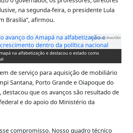
nizo o governador, os professores, diretores
lusive, na segunda-feira, o presidente Lula
Brasília”, afirmou.
Foto: Ruan Alves/GEA
mapá na alfabetização e destacou o estado como
al
em de serviço para aquisição de mobiliário
ampi Santana, Porto Grande e Oiapoque do
va, destacou que os avanços são resultado de
deral e do apoio do Ministério da
 esse compromisso. Nosso quadro técnico