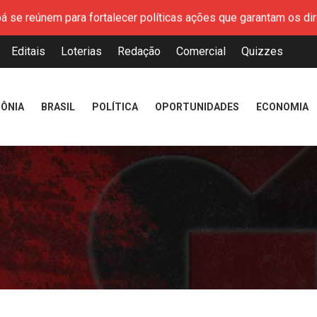
 se reúnem para fortalecer políticas ações que garantam os dir
Editais
Loterias
Redação
Comercial
Quizzes
ça parceria institucional com o setor mineral durante V Congres
a, 06, as inscrições para o curso de Cuidadora de idosos
mento de documentos para solicitação do benefício do PSA Pira
ÔNIA
BRASIL
POLÍTICA
OPORTUNIDADES
ECONOMIA
es impulsionam o empreendedorismo local na Expofeira 2026
 alerta para segurança nas compras
adores da educação básica e projeções de crescimento do Ideb 
áxima e demite promotor João Paulo Furlan, irmão do ex-prefe
 se reúnem para fortalecer políticas ações que garantam os dir
ça parceria institucional com o setor mineral durante V Congres
a, 06, as inscrições para o curso de Cuidadora de idosos
mento de documentos para solicitação do benefício do PSA Pira
es impulsionam o empreendedorismo local na Expofeira 2026
 alerta para segurança nas compras