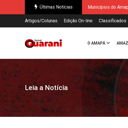
Últimas Notícias
Municípios do Amapá
estado
Artigos/Colunas
Edição On-line
Classificados
Sistema FIEPA refor
Terminam nesta sext
Conab inicia recebi
O AMAPÁ
AMAZ
Mais de 700 estand
Dia dos Pais acende
Amapá divulga indic
CNMP aplica pena m
Municípios do Amapá
Leia a Notícia
estado
Sistema FIEPA refor
Terminam nesta sext
Conab inicia recebi
Mais de 700 estand
Dia dos Pais acende