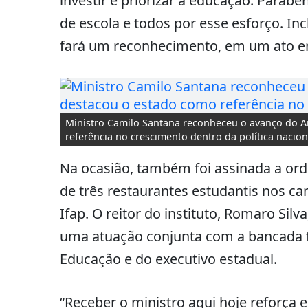
investir e priorizar a educação. Parabe
de escola e todos por esse esforço. Inc
fará um reconhecimento, em um ato em 
Ministro Camilo Santana reconheceu o avanço do A
referência no crescimento dentro da política nacion
Na ocasião, também foi assinada a ord
de três restaurantes estudantis nos c
Ifap. O reitor do instituto, Romaro Sil
uma atuação conjunta com a bancada fe
Educação e do executivo estadual.
“Receber o ministro aqui hoje reforça