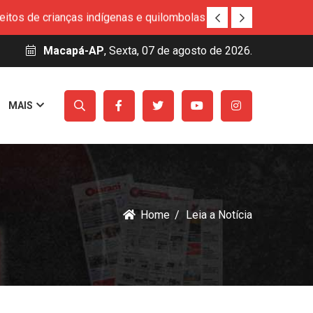
eitos de crianças indígenas e quilombolas no
Macapá-AP
, Sexta, 07 de agosto de 2026.
so Técnico Simineral
rucu
MAIS
para a rede estadual
ito de Macapá
eitos de crianças indígenas e quilombolas no
Home
Leia a Notícia
so Técnico Simineral
rucu