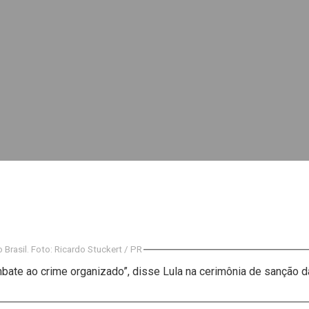
n, irmão do ex-prefeito de Macapá
s que garantam os direitos de crianças indígenas e quilombolas
ral durante V Congresso Técnico Simineral
adora de idosos
enefício do PSA Pirarucu
 na Expofeira 2026
 Brasil. Foto: Ricardo Stuckert / PR