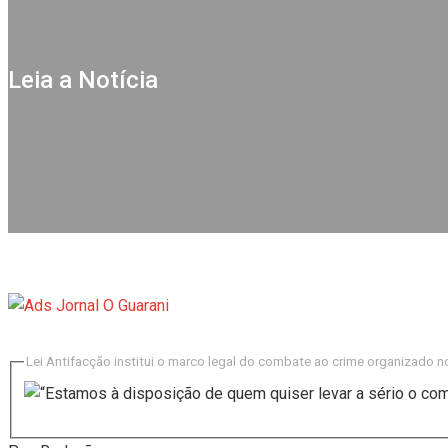
CNMP aplica pena máxima e demite promotor João Paulo Furla
Municípios do Amapá se reúnem para fortalecer políticas açõe
Leia a Notícia
Sistema FIEPA reforça parceria institucional com o setor mine
Terminam nesta sexta, 06, as inscrições para o curso de Cuid
Conab inicia recebimento de documentos para solicitação do b
Mais de 700 estandes impulsionam o empreendedorismo local
Dia dos Pais acende alerta para segurança nas compras
Lei Antifacção institui o marco legal do combate ao crime organizado no