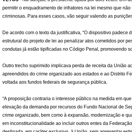
permitir o enquadramento de infratores na lei mesmo que n
criminosas. Para esses casos, vão seguir valendo as punições 
De acordo com o texto da justificativa, “O dispositivo padece 
estrutural do projeto de lei ao penalizar atos cometidos por 
condutas já estão tipificadas no Código Penal, promovendo so
Outro trecho suprimido implicava perda de receita da União a
apreendidos do crime organizado aos estados e ao Distrito Fed
voltada aos fundos federais de segurança pública.
“A proposição contraria o interesse público na medida em qu
elevação da demanda por recursos do Fundo Nacional de Seg
crime organizado, bem como à expansão, modernização e quali
em inconstitucionalidade ao incluir outros entes da Federação
destinada, em caráter exclusivo, à União, sem apresentar esti