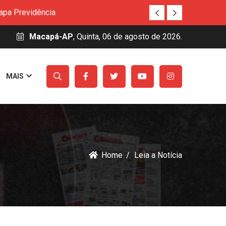
Habilita Amapá
uitos e auxílio permanência para estudantes
Macapá-AP
, Quinta, 06 de agosto de 2026.
nováveis
Básica
MAIS
 na Aldeia Ywawka
amazônica
apa Previdência
Habilita Amapá
uitos e auxílio permanência para estudantes
nováveis
Home
Leia a Notícia
Básica
 na Aldeia Ywawka
amazônica