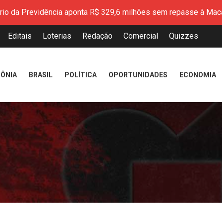
aliza a entrega de mais de 200 CNHs gratuitas pelo programa 
mplia programa Qualifica Amapá com novos cursos técnicos grat
Editais
Loterias
Redação
Comercial
Quizzes
sputa petróleo, o Brasil pode liderar a era dos combustíveis re
resenta resultados do Índice de Desenvolvimento da Educação 
peração marca avanço na modernização do Porto de Santana
ÔNIA
BRASIL
POLÍTICA
OPORTUNIDADES
ECONOMIA
 Amapá reforça cuidado em saúde mental durante atendimentos
encerram Cozinha Show com receitas inspiradas na identidade 
ério da Previdência aponta R$ 329,6 milhões sem repasse à Mac
aliza a entrega de mais de 200 CNHs gratuitas pelo programa 
mplia programa Qualifica Amapá com novos cursos técnicos grat
sputa petróleo, o Brasil pode liderar a era dos combustíveis re
resenta resultados do Índice de Desenvolvimento da Educação 
peração marca avanço na modernização do Porto de Santana
 Amapá reforça cuidado em saúde mental durante atendimentos
encerram Cozinha Show com receitas inspiradas na identidade 