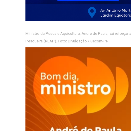
Ministro da Pesca e Aquicultura, André de Paula, vai reforçar 
Pesqueira (REAP). Foto: Divulgação / Secom-PR