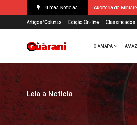
Últimas Notícias
Governo do Amapá re
Governo do Estado a
Artigos/Colunas
Edição On-line
Classificados
Enquanto o mundo di
Governo Federal ap
Novo Shiploader: O
O AMAPÁ
AMAZ
Ação do Governo do
Chefs de Oiapoque 
Auditoria do Minist
Governo do Amapá re
Governo do Estado a
Leia a Notícia
Enquanto o mundo di
Governo Federal ap
Novo Shiploader: O
Ação do Governo do
Chefs de Oiapoque 