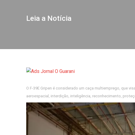
Leia a Notícia
O F-39E Gripen é considerado um caça multiemprego, que vis
aeroespacial, interdição, inteligência, reconhecimento, proteç