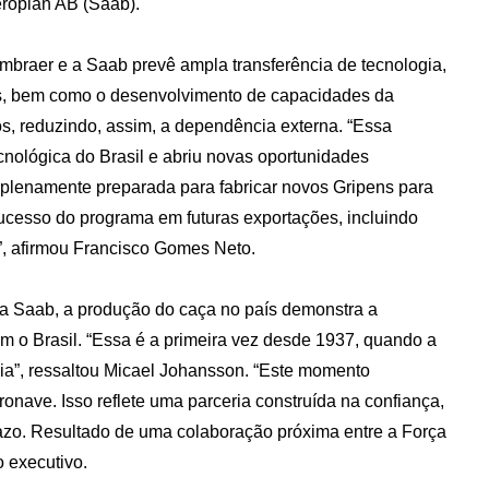
eroplan AB (Saab).
Embraer e a Saab prevê ampla transferência de tecnologia,
os, bem como o desenvolvimento de capacidades da
cos, reduzindo, assim, a dependência externa. “Essa
cnológica do Brasil e abriu novas oportunidades
á plenamente preparada para fabricar novos Gripens para
ucesso do programa em futuras exportações, incluindo
, afirmou Francisco Gomes Neto.
da Saab, a produção do caça no país demonstra a
m o Brasil. “Essa é a primeira vez desde 1937, quando a
cia”, ressaltou Micael Johansson. “Este momento
onave. Isso reflete uma parceria construída na confiança,
azo. Resultado de uma colaboração próxima entre a Força
o executivo.