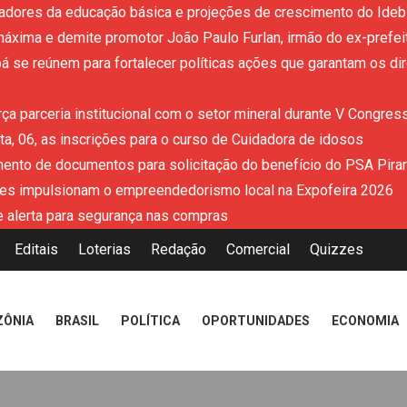
adores da educação básica e projeções de crescimento do Ideb 
áxima e demite promotor João Paulo Furlan, irmão do ex-prefe
 se reúnem para fortalecer políticas ações que garantam os dir
ça parceria institucional com o setor mineral durante V Congres
a, 06, as inscrições para o curso de Cuidadora de idosos
mento de documentos para solicitação do benefício do PSA Pira
es impulsionam o empreendedorismo local na Expofeira 2026
 alerta para segurança nas compras
Editais
Loterias
Redação
Comercial
Quizzes
ZÔNIA
BRASIL
POLÍTICA
OPORTUNIDADES
ECONOMIA