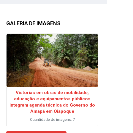
GALERIA DE IMAGENS
Vistorias em obras de mobilidade,
educação e equipamentos públicos
integram agenda técnica do Governo do
Amapá em Oiapoque
Quantidade de imagens: 7