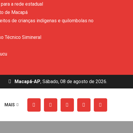
para a rede estadual
ito de Macapá
eitos de crianças indígenas e quilombolas no
so Técnico Simineral
rucu
Macapá-AP
, Sábado, 08 de agosto de 2026.
MAIS