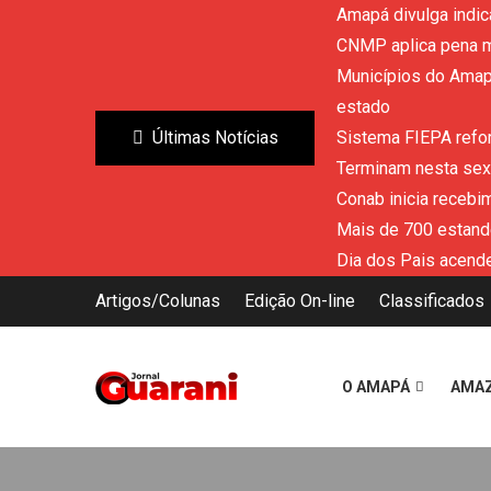
Amapá divulga indic
CNMP aplica pena m
Municípios do Amapá
estado
Últimas Notícias
Sistema FIEPA refor
Terminam nesta sext
Conab inicia recebi
Mais de 700 estand
Dia dos Pais acende
Artigos/Colunas
Edição On-line
Classificados
O AMAPÁ
AMA