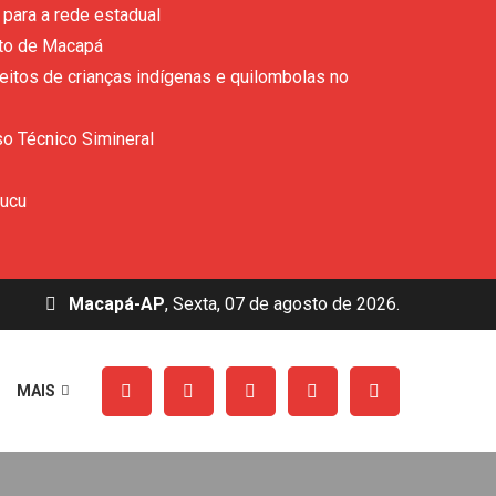
para a rede estadual
ito de Macapá
eitos de crianças indígenas e quilombolas no
so Técnico Simineral
rucu
Macapá-AP
, Sexta, 07 de agosto de 2026.
MAIS