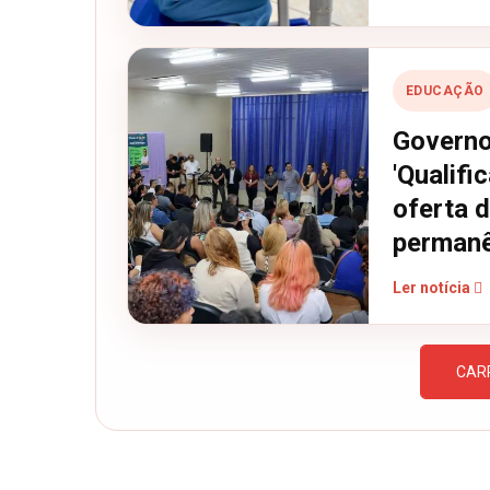
EDUCAÇÃO
Governo
'Qualif
oferta d
permanê
Ler notícia
CAR