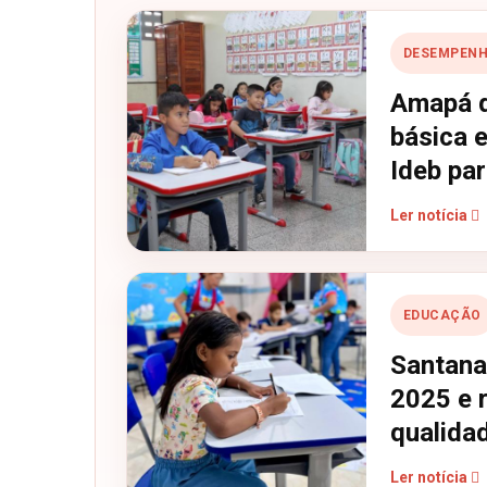
DESEMPENH
Amapá d
básica 
Ideb par
Ler notícia
EDUCAÇÃO
Santana
2025 e 
qualida
Ler notícia