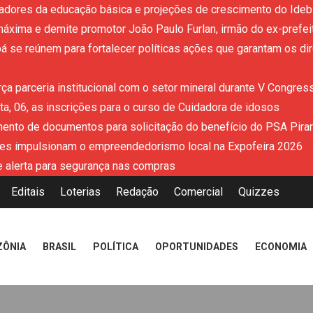
adores da educação básica e projeções de crescimento do Ideb 
áxima e demite promotor João Paulo Furlan, irmão do ex-prefe
 se reúnem para fortalecer políticas ações que garantam os dir
ça parceria institucional com o setor mineral durante V Congres
a, 06, as inscrições para o curso de Cuidadora de idosos
mento de documentos para solicitação do benefício do PSA Pira
es impulsionam o empreendedorismo local na Expofeira 2026
 alerta para segurança nas compras
Editais
Loterias
Redação
Comercial
Quizzes
ZÔNIA
BRASIL
POLÍTICA
OPORTUNIDADES
ECONOMIA