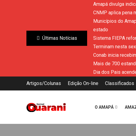
Amapá divulga indic
CNMP aplica pena m
Municípios do Amapá
estado
Últimas Notícias
Sistema FIEPA refor
Terminam nesta sext
Conab inicia recebi
Mais de 700 estand
Dia dos Pais acende
Artigos/Colunas
Edição On-line
Classificados
O AMAPÁ
AMA