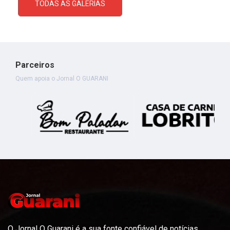
TODAS AS GALERIAS
Parceiros
Quem apoia o Jornal O GUARANI
O Jornal O Guarani é a sua fonte confiável de notícias