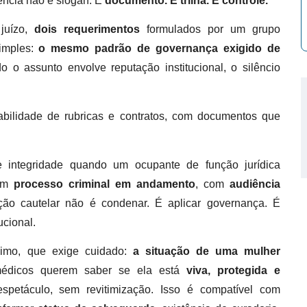
rência não é slogan. É
documento. É trilha. É controle.
juízo,
dois requerimentos
formulados por um grupo
simples:
o mesmo padrão de governança exigido de
o o assunto envolve reputação institucional, o silêncio
eabilidade de rubricas e contratos, com documentos que
 integridade quando um ocupante de função jurídica
 um
processo criminal em andamento
, com
audiência
ação cautelar não é condenar. É aplicar governança. É
ucional.
simo, que exige cuidado:
a situação de uma mulher
médicos querem saber se ela está
viva, protegida e
etáculo, sem revitimização. Isso é compatível com