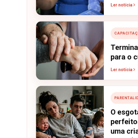
Ler notícia
CAPACITA
Termina
para o 
Ler notícia
PARENTALI
O esgot
perfeito
uma cri