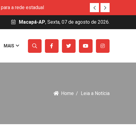
para a rede estadual
ito de Macapá
eitos de crianças indígenas e quilombolas no
Macapá-AP
, Sexta, 07 de agosto de 2026.
so Técnico Simineral
MAIS
rucu
para a rede estadual
ito de Macapá
Home
Leia a Notícia
eitos de crianças indígenas e quilombolas no
so Técnico Simineral
rucu