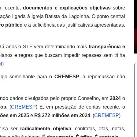
 recente,
documentos e explicações objetivas
sobre
ção ligada à Igreja Batista da Lagoinha. O ponto central
ro público
e a suficiência das justificativas apresentadas.
 Há anos o STF vem determinando mais
transparência e
anos e regras que buscam impedir repasses sem trilha
l
)
lgo semelhante para o
CREMESP
, a repercussão não
o dados divulgados pelo próprio Conselho, em
2024
o
dos
. (
CREMESP
) E, em prestação de contas recente, o
hões em 2025
e
R$ 272 milhões em 2024
. (
CREMESP
)
ecisa ser
radicalmente objetiva
: contratos, atas, notas,