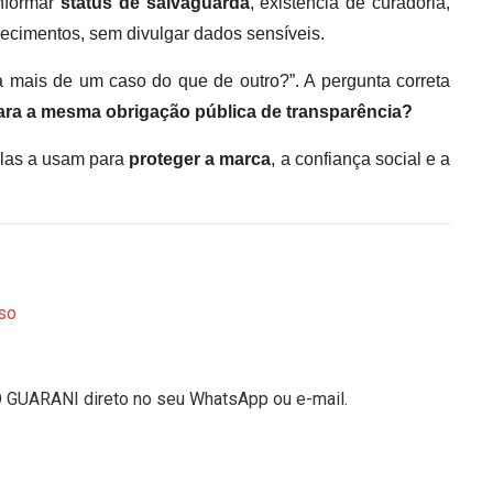
informar
status de salvaguarda
, existência de curadoria,
ecimentos, sem divulgar dados sensíveis.
a mais de um caso do que de outro?”. A pergunta correta
ara a mesma obrigação pública de transparência?
 Elas a usam para
proteger a marca
, a confiança social e a
so
O GUARANI direto no seu WhatsApp ou e-mail.