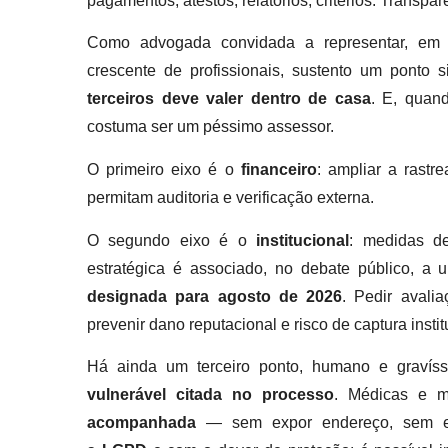
pagamentos, atestos, relatórios, critérios. Transpa
Como advogada convidada a representar, em 
crescente de profissionais, sustento um ponto 
terceiros deve valer dentro de casa
. E, quand
costuma ser um péssimo assessor.
O primeiro eixo é o
financeiro
: ampliar a rastr
permitam auditoria e verificação externa.
O segundo eixo é o
institucional
: medidas de
estratégica é associado, no debate público, a
designada para agosto de 2026
. Pedir avali
prevenir dano reputacional e risco de captura instit
Há ainda um terceiro ponto, humano e gravís
vulnerável citada no processo
. Médicas e 
acompanhada
— sem expor endereço, sem esp