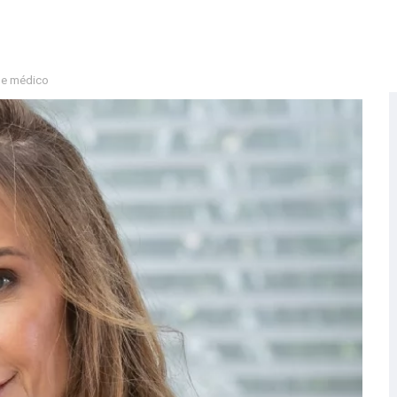
es impulsionam o empreendedorismo local na Expofeira 2026
 alerta para segurança nas compras
 de médico