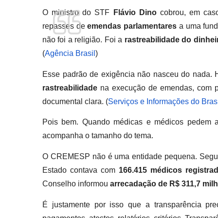
O ministro do STF
Flávio Dino
cobrou, em caso
repasses de
emendas parlamentares
a uma funda
não foi a religião. Foi a
rastreabilidade do dinhei
(
Agência Brasil
)
Esse padrão de exigência não nasceu do nada.
rastreabilidade
na execução de emendas, com pl
documental clara. (
Serviços e Informações do Brasi
Pois bem. Quando médicas e médicos pedem a
acompanha o tamanho do tema.
O CREMESP não é uma entidade pequena. Segund
Estado contava com
166.415 médicos registra
Conselho informou
arrecadação de R$ 311,7 mil
É justamente por isso que a transparência pr