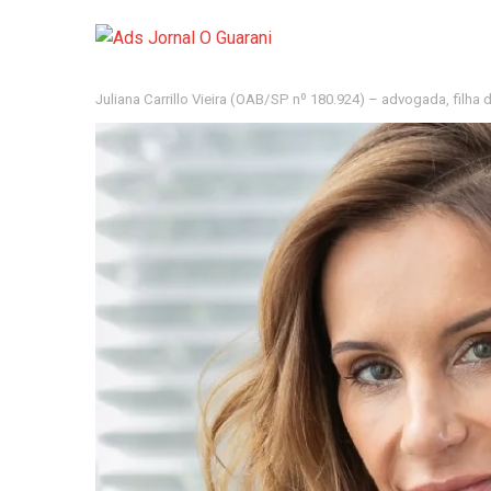
Mais de 700 estand
Dia dos Pais acende
Juliana Carrillo Vieira (OAB/SP nº 180.924) – advogada, filha