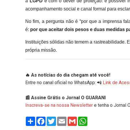
a
LGPD
e com o dever de proteção: é possível 
acompanhamento social e canal formal para esclar
No fim, a pergunta não é “por que a imprensa fal
é:
por que aceitar dois pesos e duas medidas p
Instituições sólidas não temem a rastreabilidade.
própria missão.
🔥 As notícias do dia chegam até você!
Entre no canal oficial no WhatsApp: 📲
Link de Aces
📰 Assine Grátis o Jornal O GUARANI
Inscreva-se na nossa Newsletter
e tenha o Jornal 
Share
Facebook
Twitter
Email
Gmail
WhatsApp