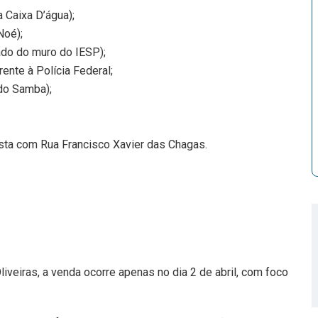
a Caixa D’água);
Noé);
ado do muro do IESP);
rente à Polícia Federal;
 do Samba);
sta com Rua Francisco Xavier das Chagas.
veiras, a venda ocorre apenas no dia 2 de abril, com foco