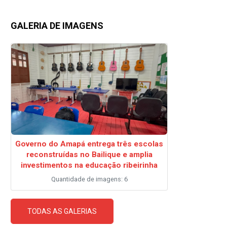
GALERIA DE IMAGENS
Governo do Amapá entrega três escolas
reconstruídas no Bailique e amplia
investimentos na educação ribeirinha
Quantidade de imagens: 6
TODAS AS GALERIAS