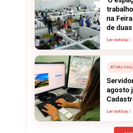
'O espa
trabalho
na Feir
de duas
Ler notícia
ATUALIZAÇ
Servido
agosto 
Cadastr
Ler notícia