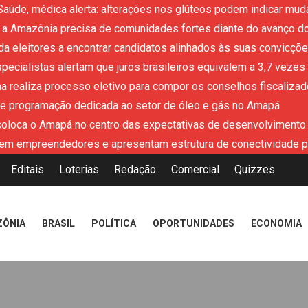
 Saúde, médica alerta: alterações nos glúteos podem indicar m
r: a Amazônia precisa de comunidades fortes diante do avanço 
da eleitores a encontrar candidatos alinhados às suas convicçõe
specialistas alertam que juros brasileiros equivalem a 3,7 vezes
na realiza processo eletivo para compor os conselhos fiscaliza
ne programação dedicada ao setor de óleo e gás no Amapá
coloca o Amapá no centro das expectativas de desenvolviment
em empreendedores e apresentam estrutura de conectividade p
Editais
Loterias
Redação
Comercial
Quizzes
ZÔNIA
BRASIL
POLÍTICA
OPORTUNIDADES
ECONOMIA