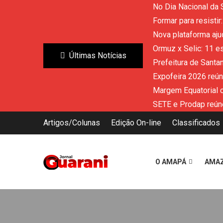
No Dia Nacional da
Formar para resisti
Nova plataforma aju
Ormuz x Selic: 11 e
Últimas Notícias
Prefeitura de Santa
Expofeira 2026 reú
Margem Equatorial 
SETE e Prodap reún
Artigos/Colunas
Edição On-line
Classificados
O AMAPÁ
AMA