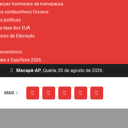
udanças hormonais da menopausa
dos combustíveis fósseis
s políticas
 a taxa dos EUA
dores da Educação
o econômico
ara a Expofeira 2026
Macapá-AP
, Quarta, 05 de agosto de 2026.
MAIS