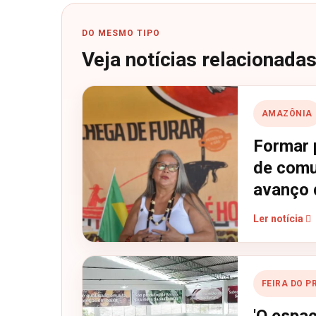
DO MESMO TIPO
Veja notícias relacionada
AMAZÔNIA
Formar p
de comu
avanço 
Ler notícia
FEIRA DO 