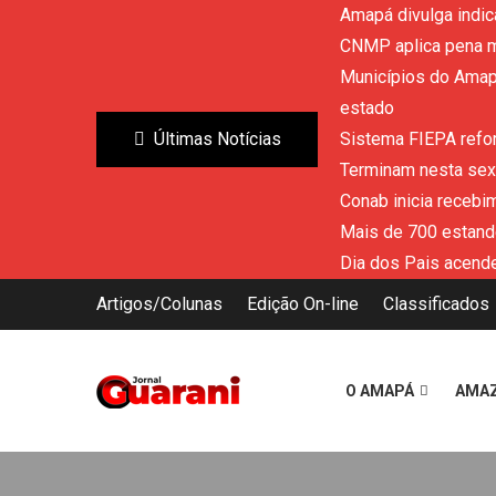
Amapá divulga indic
CNMP aplica pena m
Municípios do Amapá
estado
Últimas Notícias
Sistema FIEPA refor
Terminam nesta sext
Conab inicia recebi
Mais de 700 estand
Dia dos Pais acende
Artigos/Colunas
Edição On-line
Classificados
O AMAPÁ
AMA