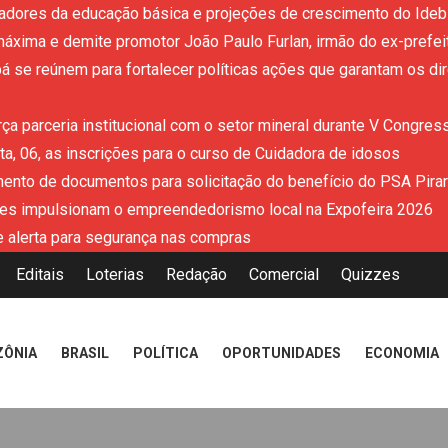
adores da educação básica e projeções de crescimento do Ideb 
áxima e demite promotor João Paulo Furlan, irmão do ex-prefe
 se reúnem para fortalecer políticas ações que garantam os dir
ça parceria institucional com o setor mineral durante V Congres
a, 06, as inscrições para o curso de Cuidadora de idosos
mento de documentos para solicitação do benefício do PSA Pira
es impulsionam o empreendedorismo local na Expofeira 2026
 alerta para segurança nas compras
Editais
Loterias
Redação
Comercial
Quizzes
ZÔNIA
BRASIL
POLÍTICA
OPORTUNIDADES
ECONOMIA