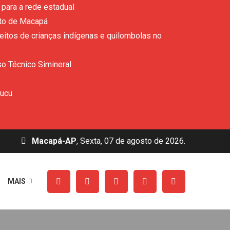
para a rede estadual
ito de Macapá
eitos de crianças indígenas e quilombolas no
so Técnico Simineral
rucu
Macapá-AP
, Sexta, 07 de agosto de 2026.
MAIS