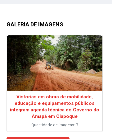
GALERIA DE IMAGENS
Vistorias em obras de mobilidade,
educação e equipamentos públicos
integram agenda técnica do Governo do
Amapá em Oiapoque
Quantidade de imagens: 7