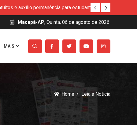
uitos e auxílio permanência para estudantes
nováveis
Macapá-AP
, Quinta, 06 de agosto de 2026.
Básica
 na Aldeia Ywawka
MAIS
amazônica
apa Previdência
Habilita Amapá
uitos e auxílio permanência para estudantes
nováveis
Básica
Home
Leia a Notícia
 na Aldeia Ywawka
amazônica