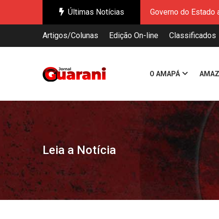
Últimas Notícias
Governo do Estado a
Enquanto o mundo di
Artigos/Colunas
Edição On-line
Classificados
Governo Federal ap
Novo Shiploader: O
Ação do Governo do
O AMAPÁ
AMAZ
Chefs de Oiapoque 
Auditoria do Minist
Governo do Amapá re
Governo do Estado a
Enquanto o mundo di
Leia a Notícia
Governo Federal ap
Novo Shiploader: O
Ação do Governo do
Chefs de Oiapoque 