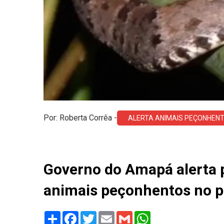
Por: Roberta Corrêa -
ALERTA ANIMAIS PEÇONHEN
Governo do Amapá alerta p
animais peçonhentos no p
Share
Facebook
Twitter
Email
Gmail
WhatsApp