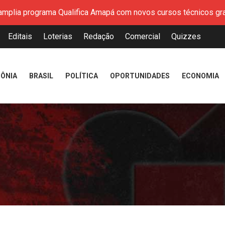
mplia programa Qualifica Amapá com novos cursos técnicos grat
sputa petróleo, o Brasil pode liderar a era dos combustíveis re
Editais
Loterias
Redação
Comercial
Quizzes
resenta resultados do Índice de Desenvolvimento da Educação 
peração marca avanço na modernização do Porto de Santana
 Amapá reforça cuidado em saúde mental durante atendimentos
ÔNIA
BRASIL
POLÍTICA
OPORTUNIDADES
ECONOMIA
encerram Cozinha Show com receitas inspiradas na identidade 
ério da Previdência aponta R$ 329,6 milhões sem repasse à Mac
aliza a entrega de mais de 200 CNHs gratuitas pelo programa 
mplia programa Qualifica Amapá com novos cursos técnicos grat
sputa petróleo, o Brasil pode liderar a era dos combustíveis re
resenta resultados do Índice de Desenvolvimento da Educação 
peração marca avanço na modernização do Porto de Santana
 Amapá reforça cuidado em saúde mental durante atendimentos
encerram Cozinha Show com receitas inspiradas na identidade 