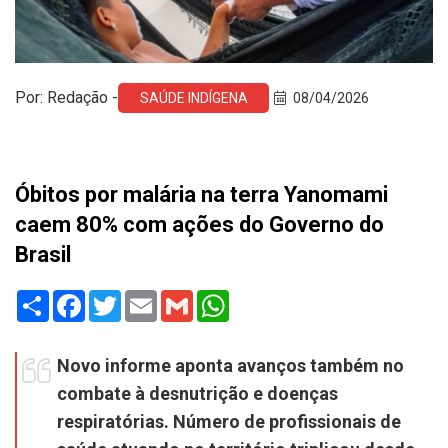
Por: Redação -
SAÚDE INDÍGENA
08/04/2026
Óbitos por malária na terra Yanomami
caem 80% com ações do Governo do
Brasil
Share
Facebook
Twitter
Email
Gmail
WhatsApp
Novo informe aponta avanços também no
combate à desnutrição e doenças
respiratórias. Número de profissionais de