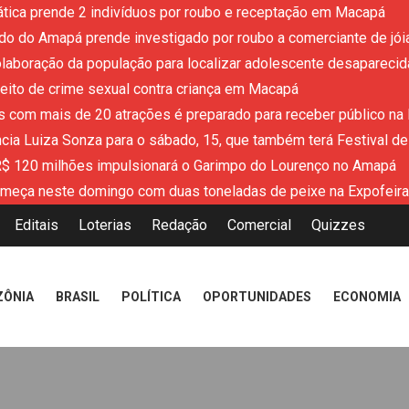
ática prende 2 indivíduos por roubo e receptação em Macapá
tado do Amapá prende investigado por roubo a comerciante de jói
colaboração da população para localizar adolescente desaparecid
eito de crime sexual contra criança em Macapá
 com mais de 20 atrações é preparado para receber público na
cia Luiza Sonza para o sábado, 15, que também terá Festival 
R$ 120 milhões impulsionará o Garimpo do Lourenço no Amapá
meça neste domingo com duas toneladas de peixe na Expofeir
Editais
Loterias
Redação
Comercial
Quizzes
ZÔNIA
BRASIL
POLÍTICA
OPORTUNIDADES
ECONOMIA