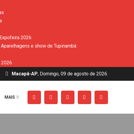
as
a
 Expofeira 2026
de Aparelhagens e show de Tupinambá
a 2026
Macapá-AP
, Domingo, 09 de agosto de 2026.
MAIS