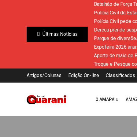
Batalhão de Força T
Polícia Civil do Es
Polícia Civil pede 
Dercca prende susp
Últimas Notícias
Parque de diversões
Expofeira 2026 anun
Aporte de mais de 
Troque e Pesque co
Artigos/Colunas
Edição On-line
Classificados
O AMAPÁ
AMA