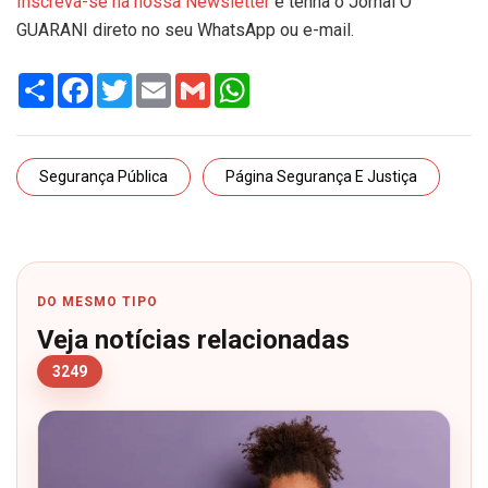
Inscreva-se na nossa Newsletter
e tenha o Jornal O
GUARANI direto no seu WhatsApp ou e-mail.
Share
Facebook
Twitter
Email
Gmail
WhatsApp
Segurança Pública
Página Segurança E Justiça
DO MESMO TIPO
Veja notícias relacionadas
3249