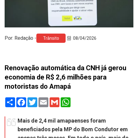
Por: Redação -
Trânsito
08/04/2026
Renovação automática da CNH já gerou
economia de R$ 2,6 milhões para
motoristas do Amapá
Share
Facebook
Twitter
Email
Gmail
WhatsApp
Mais de 2,4 mil amapaenses foram
beneficiados pela MP do Bom Condutor em
apenas três meses. Em todo o país, mais de