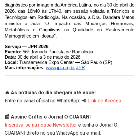
diagnóstico por imagem da América Latina, no dia 30 de abril de
2026, das 16h40 às 17h40, em sessão voltada a Técnicos e
Tecnólogos em Radiologia. Na ocasião, a Dra. Dandara Matos
ministra a aula “O Impacto das Mudanças Hormonais,
Metabólicas e Cognitivas na Qualidade do Rastreamento
Mamográfico em Idosas”.
Serviço — JPR 2026
Evento:
56ª Jornada Paulista de Radiologia
Data:
30 de abril a 3 de maio de 2026
Local:
Transamerica Expo Center — São Paulo (SP)
Mais informações:
www.jpr.org.br
JP
R
🔥 As notícias do dia chegam até você!
Entre no canal oficial no WhatsApp: 📲
Link de Acesso
📰 Assine Grátis o Jornal O GUARANI
Inscreva-se na nossa Newsletter
e tenha o Jornal O
GUARANI direto no seu WhatsApp ou e-mail.