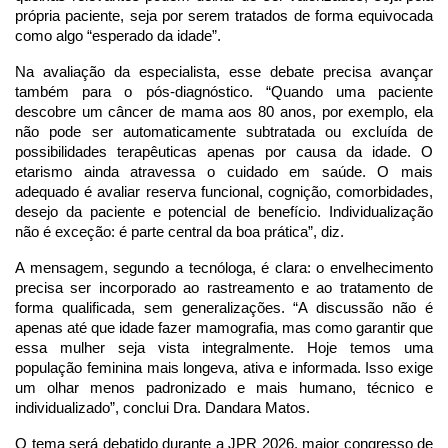
própria paciente, seja por serem tratados de forma equivocada
como algo “esperado da idade”.
Na avaliação da especialista, esse debate precisa avançar
também para o pós-diagnóstico. “Quando uma paciente
descobre um câncer de mama aos 80 anos, por exemplo, ela
não pode ser automaticamente subtratada ou excluída de
possibilidades terapêuticas apenas por causa da idade. O
etarismo ainda atravessa o cuidado em saúde. O mais
adequado é avaliar reserva funcional, cognição, comorbidades,
desejo da paciente e potencial de benefício. Individualização
não é exceção: é parte central da boa prática”, diz.
A mensagem, segundo a tecnóloga, é clara: o envelhecimento
precisa ser incorporado ao rastreamento e ao tratamento de
forma qualificada, sem generalizações. “A discussão não é
apenas até que idade fazer mamografia, mas como garantir que
essa mulher seja vista integralmente. Hoje temos uma
população feminina mais longeva, ativa e informada. Isso exige
um olhar menos padronizado e mais humano, técnico e
individualizado”, conclui Dra. Dandara Matos.
O tema será debatido durante a JPR 2026, maior congresso de