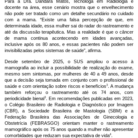
Para a Dra. Dandara Matos, Tecnóloga em Radiologia e
docente na área, esse cenário mostra que o envelhecimento
não pode ser tratado como um detalhe secundário no cuidado
com a mama. “Existe uma falsa percepção de que, em
determinada idade, essa mulher sai do radar do rastreamento e
até da discussão terapêutica. Mas a realidade é que o câncer
de mama continua acontecendo em idades avançadas,
inclusive após os 80 anos, e essas pacientes não podem ser
invisibilizadas pelos sistemas de saúde”, afirma.
Desde setembro de 2025, o SUS ampliou o acesso à
mamografia ao incluir a possibilidade de realização do exame,
mesmo sem sintomas, por mulheres de 40 a 49 anos, desde
que a decisão seja tomada em conjunto com o profissional de
3
saúde e com orientação sobre riscos e benefícios
. A mudança
também reforçou o rastreamento até os 74 anos, com
3
periodicidade bienal
. Em recomendações publicadas em 2023,
o Colégio Brasileiro de Radiologia e Diagnóstico por Imagem
(CBR), a Sociedade Brasileira de Mastologia (SBM) e a
Federação Brasileira das Associações de Ginecologia e
Obstetrícia (FEBRASGO) orientam manter o rastreamento
mamográfico após os 75 anos quando a mulher não apresentar
4
comorbidades que reduzam sua expectativa de vida
.