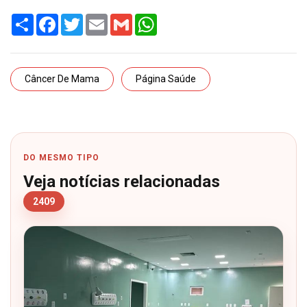
Share
Facebook
Twitter
Email
Gmail
WhatsApp
Câncer De Mama
Página Saúde
DO MESMO TIPO
Veja notícias relacionadas
2409