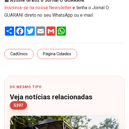
📰 Assine Grátis o Jornal O GUARANI
Inscreva-se na nossa Newsletter
e tenha o Jornal O
GUARANI direto no seu WhatsApp ou e-mail.
Share
Facebook
Twitter
Email
Gmail
WhatsApp
CadÚnico
Página Cidades
DO MESMO TIPO
Veja notícias relacionadas
5397