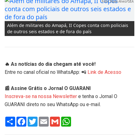
Foto: Ruan Alves/GEA
Foto: Ruan
Além de militares do Amapá, II Copes conta com policiais
de outros seis estados e de fora do país
🔥 As notícias do dia chegam até você!
Entre no canal oficial no WhatsApp: 📲
Link de Acesso
📰 Assine Grátis o Jornal O GUARANI
Inscreva-se na nossa Newsletter
e tenha o Jornal O
GUARANI direto no seu WhatsApp ou e-mail.
Share
Facebook
Twitter
Email
Gmail
WhatsApp