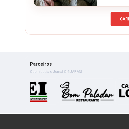
CAR
Parceiros
Quem apoia o Jornal O GUARANI