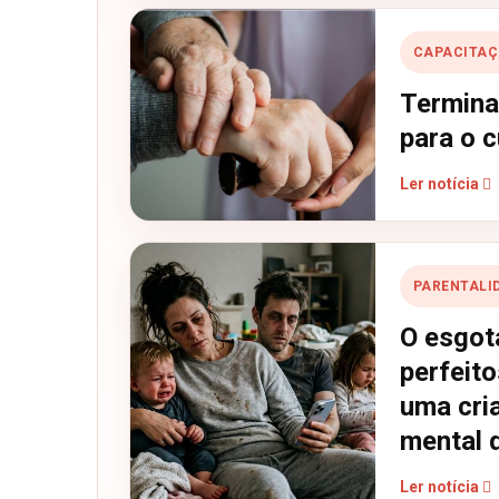
CAPACITA
Termina
para o 
Ler notícia
PARENTALI
O esgot
perfeito
uma cri
mental d
Ler notícia