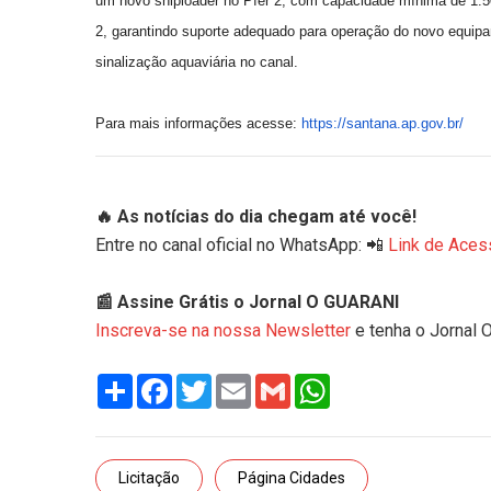
um novo shiploader no Píer 2, com capacidade mínima de 1.50
2, garantindo suporte adequado para operação do novo equipam
sinalização aquaviária no canal.
Para mais informações acesse:
https://santana.ap.gov.br/
🔥 As notícias do dia chegam até você!
Entre no canal oficial no WhatsApp: 📲
Link de Aces
📰 Assine Grátis o Jornal O GUARANI
Inscreva-se na nossa Newsletter
e tenha o Jornal 
Share
Facebook
Twitter
Email
Gmail
WhatsApp
Licitação
Página Cidades