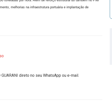
0 toneladas por hora. Além de reforço estrutural do também no Píer
ento, melhorias na infraestrutura portuária e implantação de
so
O GUARANI direto no seu WhatsApp ou e-mail.