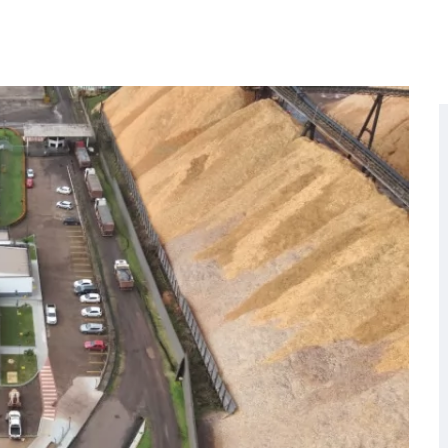
es impulsionam o empreendedorismo local na Expofeira 2026
 alerta para segurança nas compras