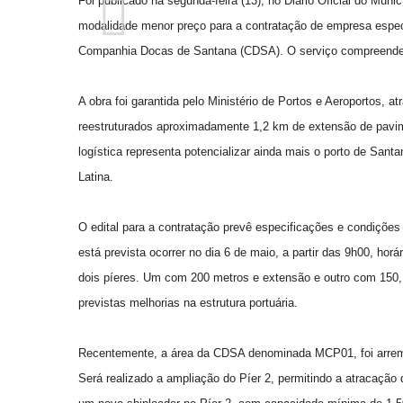
Foi publicado na segunda-feira (13), no Diário Oficial do Muni
modalidade menor preço para a contratação de empresa espec
Companhia Docas de Santana (CDSA). O serviço compreende
A obra foi garantida pelo Ministério de Portos e Aeroportos,
reestruturados aproximadamente 1,2 km de extensão de pavimen
logística representa potencializar ainda mais o porto de Sant
Latina.
O edital para a contratação prevê especificações e condições
está prevista ocorrer no dia 6 de maio, a partir das 9h00, hor
dois píeres. Um com 200 metros e extensão e outro com 150,
previstas melhorias na estrutura portuária.
Recentemente, a área da CDSA denominada MCP01, foi arremat
Será realizado a ampliação do Píer 2, permitindo a atracação