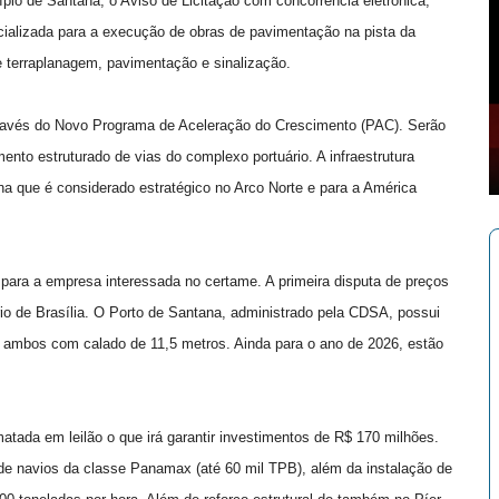
cípio de Santana, o Aviso de Licitação com concorrência eletrônica,
ializada para a execução de obras de pavimentação na pista da
 terraplanagem, pavimentação e sinalização.
 através do Novo Programa de Aceleração do Crescimento (PAC). Serão
to estruturado de vias do complexo portuário. A infraestrutura
ana que é considerado estratégico no Arco Norte e para a América
 para a empresa interessada no certame. A primeira disputa de preços
ário de Brasília. O Porto de Santana, administrado pela CDSA, possui
 ambos com calado de 11,5 metros. Ainda para o ano de 2026, estão
ada em leilão o que irá garantir investimentos de R$ 170 milhões.
 de navios da classe Panamax (até 60 mil TPB), além da instalação de