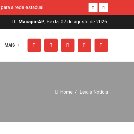
para a rede estadual
ito de Macapá
eitos de crianças indígenas e quilombolas no
Macapá-AP
, Sexta, 07 de agosto de 2026.
so Técnico Simineral
MAIS
rucu
para a rede estadual
ito de Macapá
Home
Leia a Notícia
eitos de crianças indígenas e quilombolas no
so Técnico Simineral
rucu