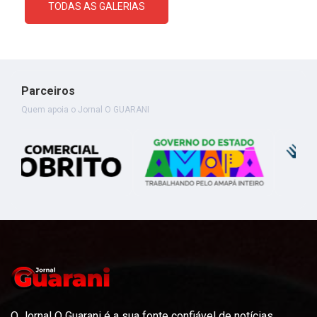
TODAS AS GALERIAS
Parceiros
Quem apoia o Jornal O GUARANI
O Jornal O Guarani é a sua fonte confiável de notícias