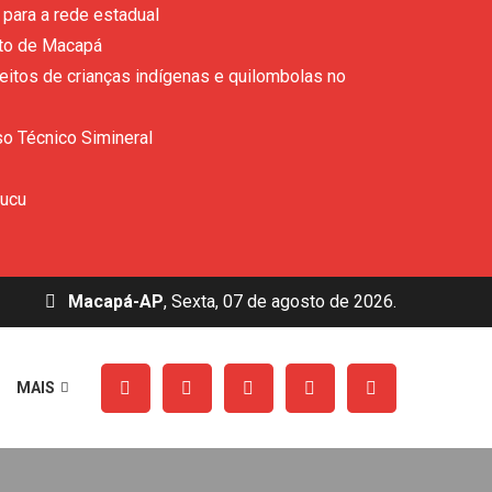
para a rede estadual
ito de Macapá
eitos de crianças indígenas e quilombolas no
so Técnico Simineral
rucu
Macapá-AP
, Sexta, 07 de agosto de 2026.
MAIS