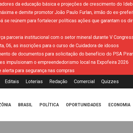
adores da educação básica e projeções de crescimento do Ideb 
áxima e demite promotor João Paulo Furlan, irmão do ex-prefe
 se reúnem para fortalecer políticas ações que garantam os dir
ça parceria institucional com o setor mineral durante V Congres
a, 06, as inscrições para o curso de Cuidadora de idosos
mento de documentos para solicitação do benefício do PSA Pira
es impulsionam o empreendedorismo local na Expofeira 2026
 alerta para segurança nas compras
Editais
Loterias
Redação
Comercial
Quizzes
ZÔNIA
BRASIL
POLÍTICA
OPORTUNIDADES
ECONOMIA