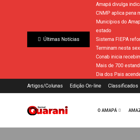
Amapá divulga indic
CNMP aplica pena m
Municípios do Amapá
estado
Últimas Notícias
Sistema FIEPA refor
Terminam nesta sext
Conab inicia recebi
Mais de 700 estand
Dia dos Pais acende
Artigos/Colunas
Edição On-line
Classificados
O AMAPÁ
AMA