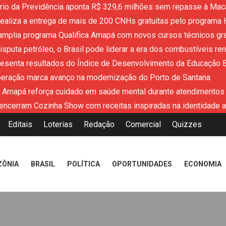
ério da Previdência aponta R$ 329,6 milhões sem repasse à Mac
aliza a entrega de mais de 200 CNHs gratuitas pelo programa 
mplia programa Qualifica Amapá com novos cursos técnicos grat
sputa petróleo, o Brasil pode liderar a era dos combustíveis re
resenta resultados do Índice de Desenvolvimento da Educação 
peração marca avanço na modernização do Porto de Santana
 Amapá reforça cuidado em saúde mental durante atendimentos
encerram Cozinha Show com receitas inspiradas na identidade 
Editais
Loterias
Redação
Comercial
Quizzes
ZÔNIA
BRASIL
POLÍTICA
OPORTUNIDADES
ECONOMIA