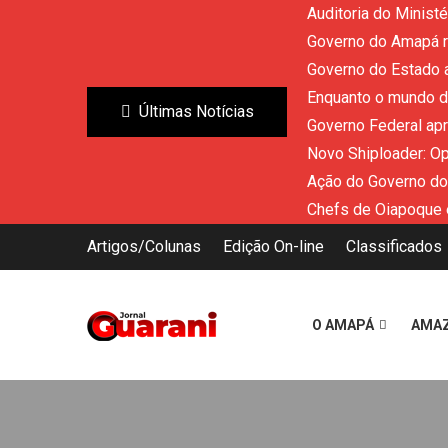
Auditoria do Minist
Governo do Amapá re
Governo do Estado a
Enquanto o mundo di
Últimas Notícias
Governo Federal ap
Novo Shiploader: O
Ação do Governo do
Chefs de Oiapoque 
Artigos/Colunas
Edição On-line
Classificados
O AMAPÁ
AMA