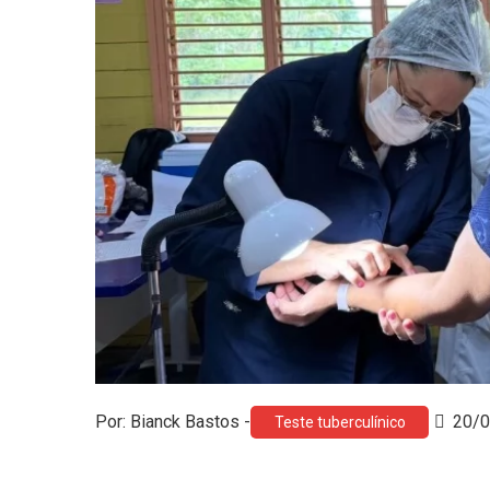
Por: Bianck Bastos -
20/
Teste tuberculínico