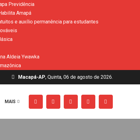
apa Previdência
Habilita Amapá
uitos e auxílio permanência para estudantes
nováveis
Básica
 na Aldeia Ywawka
amazônica
Macapá-AP
, Quinta, 06 de agosto de 2026.
MAIS