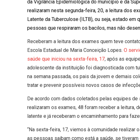
da Vigilância Epidemiológica do município e da Su
realizaram nesta segunda-feira, 20, a leitura dos ex
Latente da Tuberculose (ILTB), ou seja, estado em 
pessoas que respiraram os bacilos, mas não dese
Receberam a leitura dos exames quem teve contato
Escola Estadual de Maria Conceição Lopes.
O servi
saúde que iniciou na sexta-feira, 17
, após as equip
adolescente da instituição foi diagnosticada com t
na semana passada, os pais da jovem e demais col
tratar e prevenir possíveis novos casos de infecç
De acordo com dados coletados pelas equipes de s
realizaram os exames, 48 foram receber a leitura, 
latente e já receberam o encaminhamento para f
“Na sexta-feira, 17, viemos à comunidade realizar o
as pessoas saibam como está a saúde, se tiveram 