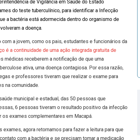
perintendência de Vigilância em Saúde do Estado
ames do teste tuberculínico, para identificar a Infecção
que a bactéria está adormecida dentro do organismo de
nvolveram a doença.
 com a jovem, como os pais, estudantes e funcionários da
ço é a continuidade de uma ação integrada gratuita de
es médicas receberem a notificação de que uma
uberculose ativa, uma doença contagiosa. Por essa razão,
egas e professores tiveram que realizar o exame para
ões na comunidade.
aúde municipal e estadual, das 50 pessoas que
dessas, 6 pessoas tiveram o resultado positivo da infecção
azer os exames complementares em Macapá.
s exames, agora retornamos para fazer a leitura para que
contato com a bactéria e se precisam tomar a medicação