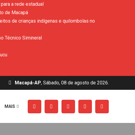
para a rede estadual
ito de Macapá
eitos de crianças indígenas e quilombolas no
so Técnico Simineral
rucu
Macapá-AP
, Sábado, 08 de agosto de 2026.
MAIS