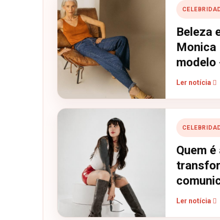
CELEBRIDA
Beleza 
Monica 
modelo 
Ler notícia
CELEBRIDA
Quem é 
transfo
comunic
Ler notícia