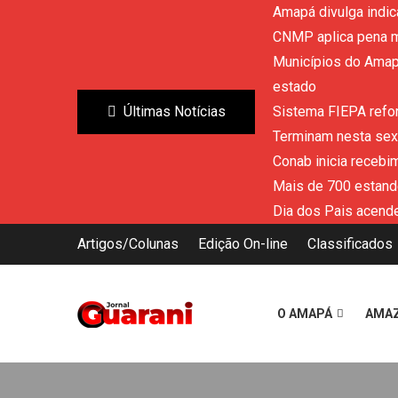
Amapá divulga indic
CNMP aplica pena m
Municípios do Amapá
estado
Últimas Notícias
Sistema FIEPA refor
Terminam nesta sext
Conab inicia recebi
Mais de 700 estand
Dia dos Pais acende
Artigos/Colunas
Edição On-line
Classificados
O AMAPÁ
AMA