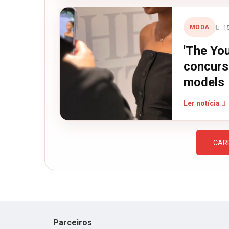
1
MODA
'The You
concurs
models
Ler notícia
CAR
Parceiros