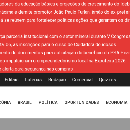
adores da educação básica e projeções de crescimento do Ideb 
áxima e demite promotor João Paulo Furlan, irmão do ex-prefe
 se reúnem para fortalecer políticas ações que garantam os dir
ça parceria institucional com o setor mineral durante V Congres
a, 06, as inscrições para o curso de Cuidadora de idosos
mento de documentos para solicitação do benefício do PSA Pira
es impulsionam o empreendedorismo local na Expofeira 2026
 alerta para segurança nas compras
Editais
Loterias
Redação
Comercial
Quizzes
ZÔNIA
BRASIL
POLÍTICA
OPORTUNIDADES
ECONOMIA